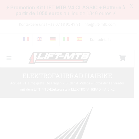
X
⚡ Promotion Kit LIFT MTB V4 CLASSIC + Batterie à
partir de 1050 euros
au lieu de 1349 euros ⚡
Zum
Kontaktiere uns ! +33 07 68 91 49 91 |
info@lift-mtb.com
Inhalt
springen
Kontodetails
Toggle
Navigation
Kompatibilität des LIFT-MTB-Kits mit meinem
ELEKTROFAHRRAD HAIBIKE
Fahrrad
Accueil
»
Häufig gestellte Fragen
»
Bilder & Videos
»
Fotos der Fahrräder
mit dem LIFT MTB-Elektrosatz
»
ELEKTROFAHRRAD HAIBIKE
Häufig gestellte Fragen
Bilder & Videos
Shop