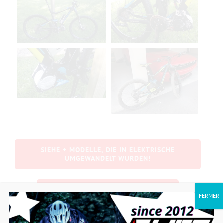
SIEHE + MODELLE, DIE IN ELEKTRISCHE
UMGEWANDELT WURDEN!
IST MEIN FAHRRAD KOMPATIBEL?
FERMER
MEHR VIDEOS ZUM LIFT-MTB