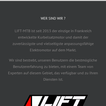
WER SIND WIR ?
LIFT-MTB ist seit 2013 der einzige in Frankreich
entwickelte Kurbelsatzmotor und damit der
zuverlässigste und vielseitigste anpassungsfähige
Elektromotor auf dem Markt.
Wir sind bestrebt, unseren Benutzern die bestmögliche
Benutzererfahrung zu bieten, mit einem Team von
Experten auf diesem Gebiet, das verfügbar und zu Ihren
Diensten ist.