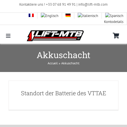
Zum
Kontaktiere uns ! +33 07 68 91 49 91 |
info@lift-mtb.com
Inhalt
springen
Kontodetails
Toggle
Navigation
Kompatibilität des LIFT-MTB-Kits mit meinem
Akkuschacht
Fahrrad
Accueil
»
Akkuschacht
Häufig gestellte Fragen
Bilder & Videos
Standort der Batterie des VTTAE
Shop
Kontaktieren Sie uns