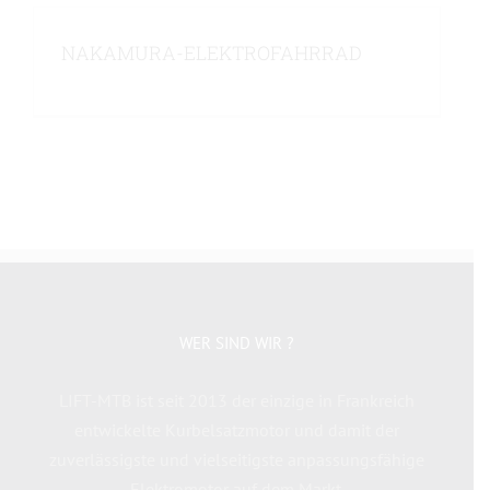
NAKAMURA-ELEKTROFAHRRAD
WER SIND WIR ?
LIFT-MTB ist seit 2013 der einzige in Frankreich
entwickelte Kurbelsatzmotor und damit der
zuverlässigste und vielseitigste anpassungsfähige
Elektromotor auf dem Markt.