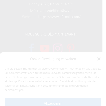
Handy:
(+33) 07.68.91.49.91
E-Mail:
info@lift-mtb.com
Webseite:
https://www.lift-mtb.com/
NOUS SUIVRE DÈS MAINTENANT !
Cookie-Einwilligung verwalten
Um die besten Erfahrungen zu bieten, verwenden wir Technologien wie Cookies,
INFORMATIONS LÉGALES
um Geräteinformationen zu speichern und/oder darauf zuzugreifen. Wenn Sie
diesen Technologien zustimmen, können wir Daten wie das Surfverhalten oder
eindeutige IDs auf dieser Website verarbeiten. Die Nichteinwilligung oder der
Politique de cookies
Widerruf der Einwilligung kann bestimmte Merkmale und Funktionen
beeinträchtigen.
Déclaration de confidentialité
Akzeptieren
Allgemeine Geschäftsbedingungen LIFT MTB