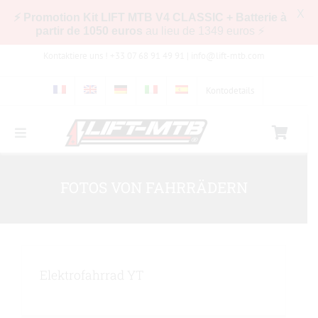
X
⚡ Promotion Kit LIFT MTB V4 CLASSIC + Batterie à
partir de 1050 euros
au lieu de 1349 euros ⚡
Zum
Kontaktiere uns ! +33 07 68 91 49 91 |
info@lift-mtb.com
Inhalt
springen
Kontodetails
Toggle
Navigation
Kompatibilität des LIFT-MTB-Kits mit meinem
Fahrrad
FOTOS VON FAHRRÄDERN
Häufig gestellte Fragen
Bilder & Videos
Elektrofahrrad YT
Shop