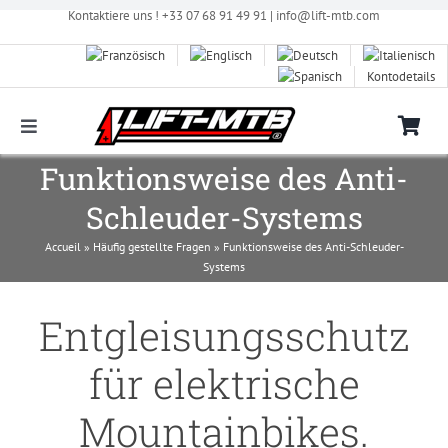
Zum
Kontaktiere uns ! +33 07 68 91 49 91 |
info@lift-mtb.com
Inhalt
springen
Kontodetails
Toggle
Navigation
Kompatibilität des LIFT-MTB-Kits mit meinem
Funktionsweise des Anti-
Fahrrad
Schleuder-Systems
Häufig gestellte Fragen
Accueil
»
Häufig gestellte Fragen
»
Funktionsweise des Anti-Schleuder-
Systems
Bilder & Videos
Entgleisungsschutz
für elektrische
Shop
Mountainbikes.
Kontaktieren Sie uns