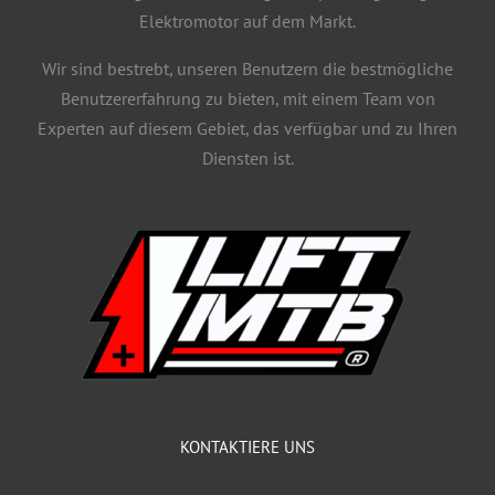
Elektromotor auf dem Markt.
Wir sind bestrebt, unseren Benutzern die bestmögliche
Benutzererfahrung zu bieten, mit einem Team von
Experten auf diesem Gebiet, das verfügbar und zu Ihren
Diensten ist.
KONTAKTIERE UNS