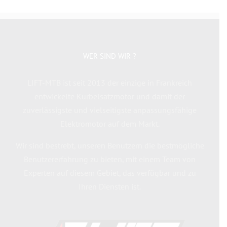
WER SIND WIR ?
LIFT-MTB ist seit 2013 der einzige in Frankreich
entwickelte Kurbelsatzmotor und damit der
zuverlässigste und vielseitigste anpassungsfähige
Elektromotor auf dem Markt.
Wir sind bestrebt, unseren Benutzern die bestmögliche
Benutzererfahrung zu bieten, mit einem Team von
Experten auf diesem Gebiet, das verfügbar und zu
Ihren Diensten ist.