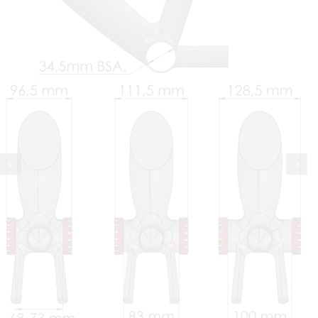
mit
Gewinde
Ø
34.5MM.
Menge