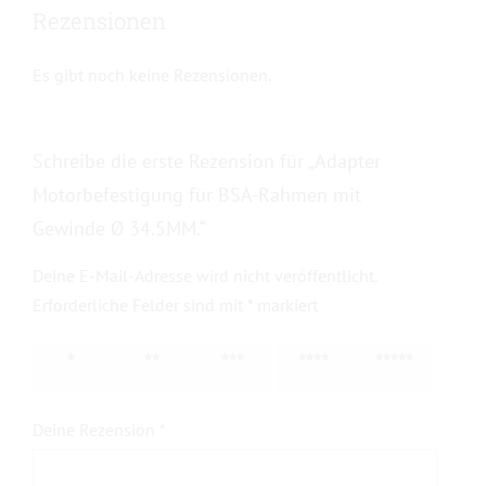
Rezensionen
Es gibt noch keine Rezensionen.
Schreibe die erste Rezension für „Adapter
Motorbefestigung für BSA-Rahmen mit
Gewinde Ø 34.5MM.“
Deine E-Mail-Adresse wird nicht veröffentlicht.
Erforderliche Felder sind mit
*
markiert
1 von
2 von
3 von
4 von
5 von
5 Sternen
5 Sternen
5 Sternen
5 Sternen
5 Sternen
Deine Rezension
*