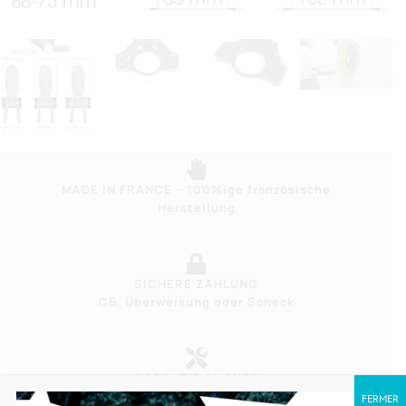
MADE IN FRANCE – 100%ige französische
Herstellung
SICHERE ZAHLUNG
CB, Überweisung oder Scheck
GARANTIE 2 JAHRE
Durch unseren Kundendienst
FERMER