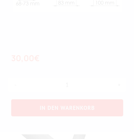
30,00
€
Adapter
Motorbefestigung
IN DEN WARENKORB
für
BSA-
Rahmen