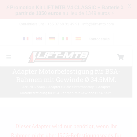
X
⚡ Promotion Kit LIFT MTB V4 CLASSIC + Batterie à
partir de 1050 euros
au lieu de 1349 euros ⚡
Zum
Kontaktiere uns ! +33 07 68 91 49 91 |
info@lift-mtb.com
Inhalt
springen
Kontodetails
Toggle
Navigation
Kompatibilität des LIFT-MTB-Kits mit meinem
Adapter Motorbefestigung für BSA-
Fahrrad
Rahmen mit Gewinde Ø 34.5MM.
Accueil
»
Shop
»
Adapter für die Motormontage
»
Adapter
Häufig gestellte Fragen
Motorbefestigung für BSA-Rahmen mit Gewinde Ø 34.5MM.
Bilder & Videos
Dieser Adapter wird nur benötigt, wenn Ihr
Shop
Rahmen nicht über ISCG-Befestigungspads für