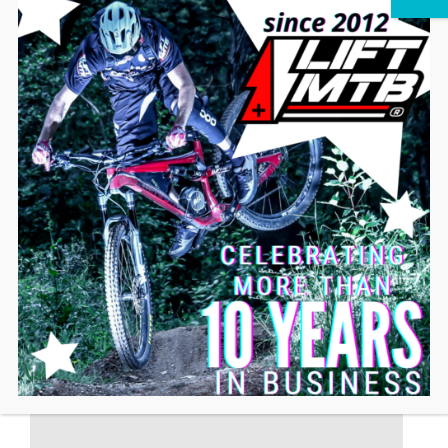
LIEFERUNG – Lieferung in den meisten Ländern der
Welt an Relais-Punkte oder nach Hause.
Adapter isgg05 Motorbefestigung
Adapter
Typ A, um einen
LIFT MTB-Motor
an einen
BSA-Rahmen anzupassen.
Unten finden Sie ein kleines Tutorial-Video für die
Montage: