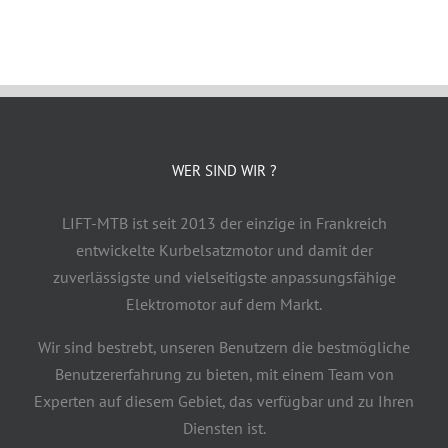
WER SIND WIR ?
LIFT-MTB ist seit 2013 der einzige in Frankreich
entwickelte Kurbelsatzmotor und damit der
zuverlässigste und vielseitigste anpassungsfähige
Elektromotor auf dem Markt.
Wir sind bestrebt, unseren Benutzern die bestmögliche
Benutzererfahrung zu bieten, mit einem Team von
Experten auf diesem Gebiet, das verfügbar und zu Ihren
Diensten ist.