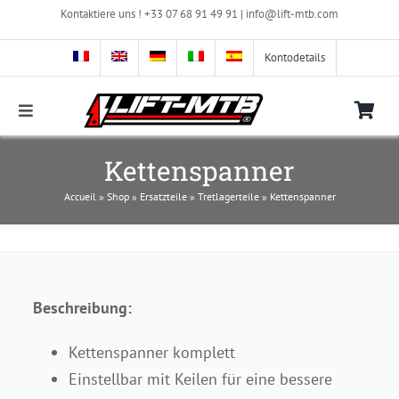
Zum
Kontaktiere uns ! +33 07 68 91 49 91 |
info@lift-mtb.com
Inhalt
springen
Kontodetails
Toggle
Navigation
Kompatibilität des LIFT-MTB-Kits mit meinem
Kettenspanner
Fahrrad
Accueil
»
Shop
»
Ersatzteile
»
Tretlagerteile
»
Kettenspanner
Häufig gestellte Fragen
Bilder & Videos
Beschreibung:
Shop
Kettenspanner komplett
Einstellbar mit Keilen für eine bessere
Kontaktieren Sie uns