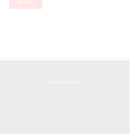
WER SIND WIR ?
LIFT-MTB ist seit 2013 der einzige in Frankreich
entwickelte Kurbelsatzmotor und damit der
zuverlässigste und vielseitigste anpassungsfähige
Elektromotor auf dem Markt.