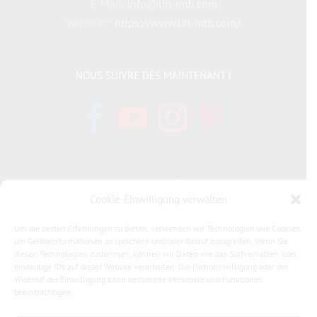
E-Mail:
info@lift-mtb.com
Webseite:
https://www.lift-mtb.com/
NOUS SUIVRE DÈS MAINTENANT !
INFORMATIONS LÉGALES
Cookie-Einwilligung verwalten
Politique de cookies
Um die besten Erfahrungen zu bieten, verwenden wir Technologien wie Cookies,
um Geräteinformationen zu speichern und/oder darauf zuzugreifen. Wenn Sie
diesen Technologien zustimmen, können wir Daten wie das Surfverhalten oder
Déclaration de confidentialité
eindeutige IDs auf dieser Website verarbeiten. Die Nichteinwilligung oder der
Widerruf der Einwilligung kann bestimmte Merkmale und Funktionen
Allgemeine Geschäftsbedingungen LIFT MTB
beeinträchtigen.