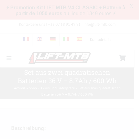
X
⚡ Promotion Kit LIFT MTB V4 CLASSIC + Batterie à
partir de 1050 euros
au lieu de 1349 euros ⚡
Zum
Kontaktiere uns ! +33 07 68 91 49 91 |
info@lift-mtb.com
Inhalt
springen
Kontodetails
Toggle
Navigation
Kompatibilität des LIFT-MTB-Kits mit meinem
Set aus zwei quadratischen
Fahrrad
Batterien 36 V – 8.7Ah / 600 Wh
Accueil
»
Shop
»
Akkus und Ladegeräte
»
Set aus zwei quadratischen
Häufig gestellte Fragen
Batterien 36 V – 8.7Ah / 600 Wh
Bilder & Videos
Beschreibung:
Shop