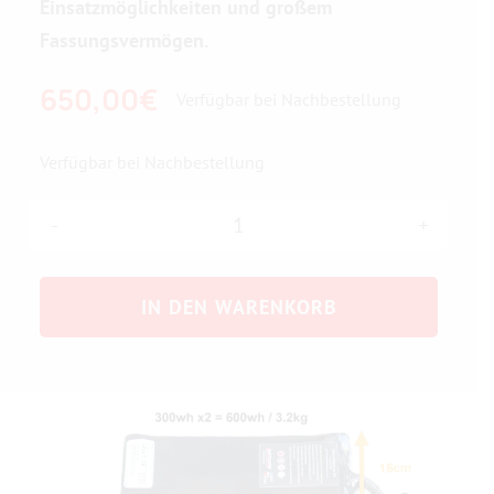
Einsatzmöglichkeiten und großem
Fassungsvermögen.
650,00
€
Verfügbar bei Nachbestellung
Verfügbar bei Nachbestellung
Set
aus
IN DEN WARENKORB
zwei
quadratischen
Batterien
36
V