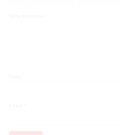
5 Sternen
5 Sternen
5 Sternen
5 Sternen
5 Sternen
Deine Rezension
*
Name
*
E-Mail
*