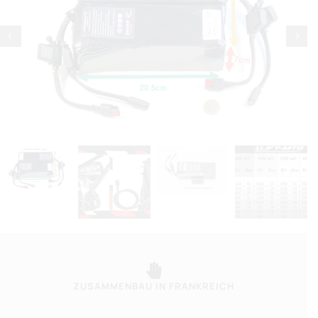
-
8.7Ah
/
600
Wh
Menge
ZUSAMMENBAU IN FRANKREICH