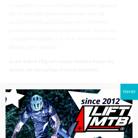
Es handelt sich um ein Modell mit großer Kapazität,
das in zwei Teile geteilt werden kann und Sie
durchschnittlich auf Ausflügen mit 1740 Metern
positivem Höhenunterschied und ca. 62 km für den
Zweierpack begleitet, d. h. ca. 31 km und 870 m pro
Batterie (siehe Tabelle).
In der Rubrik FAQ auf unserer Website finden Sie
Artikel, die sich auf das Produkt beziehen:
Wie wählt man die Kapazität des Akkus eines
Elektrofahrrads?
FERMER
Die verschiedenen Batteriemodelle :