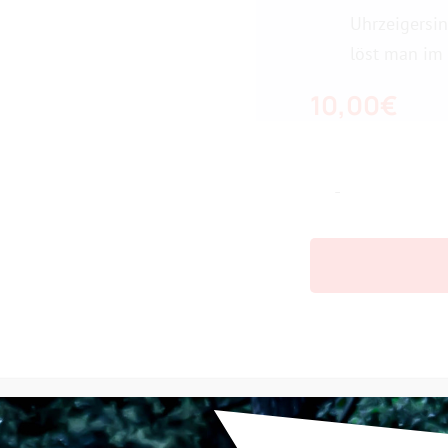
Uhrzeigersin
löst man im 
10,00
€