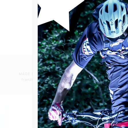
MADE IN FRANCE – 100%ige
S
französische Herstellung
CB, Übe