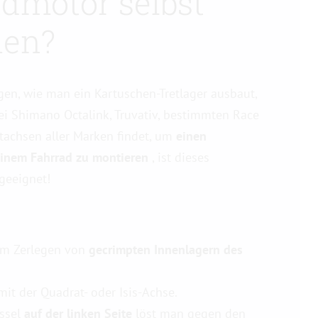
dmotor selbst
uen?
gen, wie man ein Kartuschen-Tretlager ausbaut,
ei Shimano Octalink, Truvativ, bestimmten Race
tachsen aller Marken findet, um
einen
einem Fahrrad zu montieren
, ist dieses
geeignet!
um Zerlegen von
gecrimpten
Innenlagern des
it der Quadrat- oder Isis-Achse.
üssel
auf der linken Seite
löst man gegen den