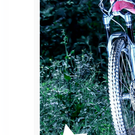
Werkzeug zur Demontage des BSA-Gehäuses für di
Spezifikation des Werk
Kompatibel mit der Quadrat- oder Isis-Ach
zur Demontage von
BSA-Tretlagergehäus
Für die Schüssel
auf der linken Seite
löst
Shimano®
Drive®
Für
ISIS
Innenlager in BB 
20 Zähne
Kann mit einem Drehmomentschlüssel, ei
Cr-Mo-Stahl CNC7
Ermöglicht die Demontage von Kartusch