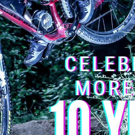
e Installation eines elektrischen Fahrradkits.
zeugs zum Entfernen von
BSA-Falz
se.
en
.
 man gegen den Uhrzeigersinn, und
für die Schüssel auf
der recht
mount
ner Ratsche, einem Schraubenschlüssel oder einer großen Flach
engehäusen, um den
Elektromotorensatz für Fahrräder
einzusetze