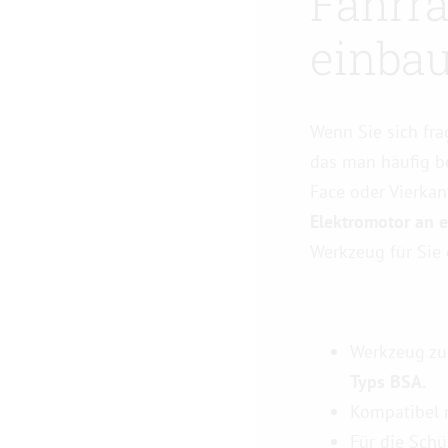
Fahrra
einba
Wenn Sie sich fra
das man häufig b
Face oder Vierkan
Elektromotor an 
Werkzeug für Sie 
Werkzeug z
Typs BSA.
Kompatibel m
Für die Sch