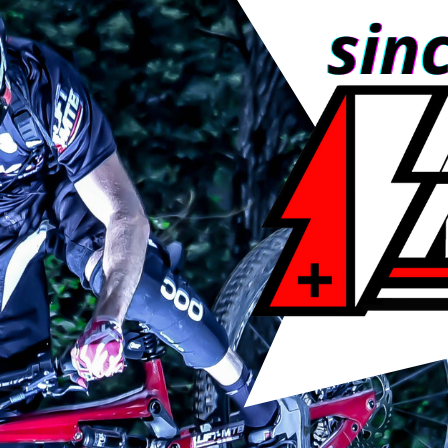
ICHERE ZAHLUNG
GARANTIE 2 JAHR
rweisung oder Scheck
Durch unseren Kundend