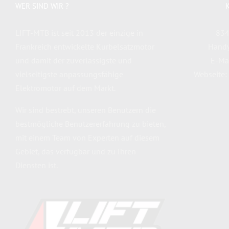
WER SIND WIR ?
LIFT-MTB ist seit 2013 der einzige in
834
Frankreich entwickelte Kurbelsatzmotor
Hand
und damit der zuverlässigste und
E-Ma
vielseitigste anpassungsfähige
Webseite:
Elektromotor auf dem Markt.
Wir sind bestrebt, unseren Benutzern die
bestmögliche Benutzererfahrung zu bieten,
mit einem Team von Experten auf diesem
Gebiet, das verfügbar und zu Ihren
Diensten ist.