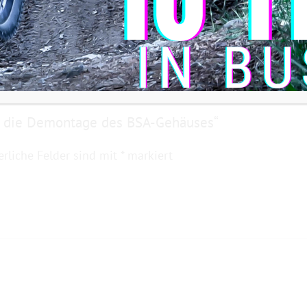
ür die Demontage des BSA-Gehäuses“
erliche Felder sind mit
*
markiert