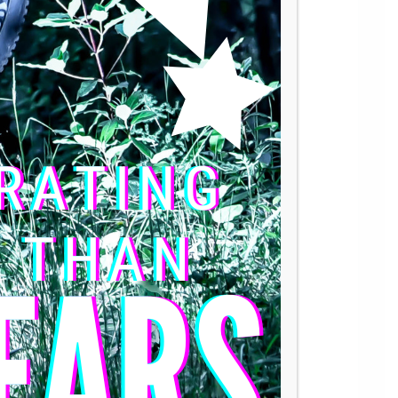
gehäusen
en Seite
löst man im Uhrzeigersinn.
zange verwendet werden.
n.