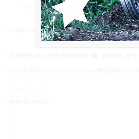
Es gibt noch keine Rezensionen.
Schreibe die erste Rezension für „Werkzeug f
Deine E-Mail-Adresse wird nicht veröffentlicht.
Erford
Deine Rezension
*