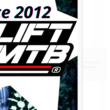
LIEFERUNG – Lieferung in den meisten
E
Ländern der Welt an Relais-Punkte
ienst
oder nach Hause.