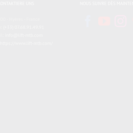
KONTAKTIERE UNS
NOUS SUIVRE DÈS MAINTE
00 - Hyères - France
y:
(+33) 07.68.91.49.91
il:
info@lift-mtb.com
https://www.lift-mtb.com/