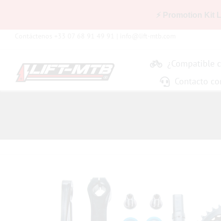
⚡ Promotion Kit 
Skip
Contáctenos +33 07 68 91 49 91 |
info@lift-mtb.com
to
content
¿Compatible c
Contacto co