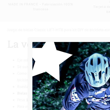
MADE IN FRANCE – Fabricación 100%
Tarjeta d
francesa
b
Juego de bielas Classic LIFT-MTB para kit DIY de bicicleta eléc
La versión clásica de 
Eje sobredimensionado de
acero al cromo-molibdeno
d
Se suministra con adaptadores de diferentes diámetr
Como las bielas encajan más o menos profundamente en e
bicicleta de carretera eléctrica / fat bike eléctrica / tán
Rueda libre de cromo
DICTA 20 puntos de enganche
po
Bielas de aluminio 6061T6 170mm
, grabado láser
«LIF
Peso
1.150 gramos
(valor del juego de bielas «CLASSIC
Para más información sobre las diferencias entre la versió