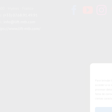
00 - Hyères - France
e:
(+33) 07.68.91.49.91
l:
info@lift-mtb.com
tps://www.lift-mtb.com/
Para brindar 
acceder a la 
procesar dato
falta de cons
ciertas caract