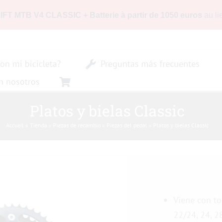
LIFT MTB V4 CLASSIC + Batterie à partir de 1050 euros
au li
on mi bicicleta?
Preguntas más frecuentes
n nosotros
Platos y bielas Classic
Accueil
»
Tienda
»
Piezas de recambio
»
Piezas del pedal
»
Platos y bielas Classic
Viene con to
22/24, 24, 2