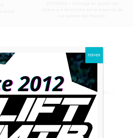
ENTREGA – Entrega en punto de
ÍA
relevo o a domicilio en la mayoría de
stventa
los países del mundo.
FERMER
y eléctrico / enduro ecléctico / descenso eléctrico /