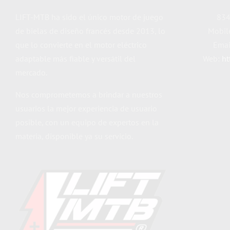
LIFT-MTB ha sido el único motor de juego
834
de bielas de diseño francés desde 2013, lo
Mobil
que lo convierte en el motor eléctrico
Emai
adaptable más fiable y versátil del
Web:
ht
mercado.
Nos comprometemos a brindar a nuestros
usuarios la mejor experiencia de usuario
posible, con un equipo de expertos en la
materia, disponible ya su servicio.