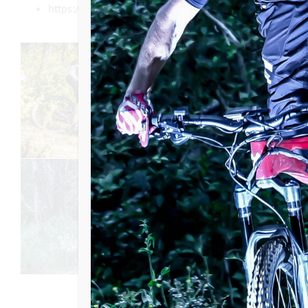
https:/choix-du-pedalier-pro-ou-classic/?swcfpc=1