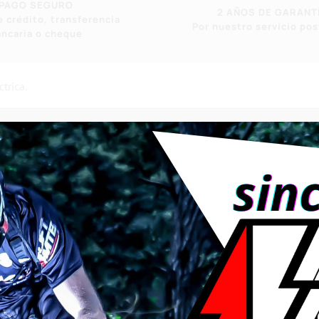
PAGO SEGURO
2 AÑOS DE GARANT
e crédito, transferencia
Por nuestro servicio po
ancaria o cheque
trica.
la pedalera consta de
e 22 mm .
os para cambiarlo a 22/24 mm /24 mm /29 mm y 30 mm
l eje, es compatible con todos los anchos de cuadro: cross countr
dem eléctrico. (ver versión específica tándem eléctrico)
r revolución, muelle simple con doble trinquete.
T-MTB
» doble sujeción por apriete del eje
» solo, excluyendo el kit
200 euros
).
n clásica y la pro, visite el siguiente enlace.