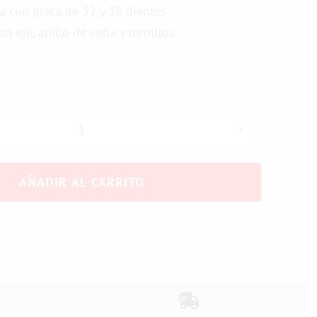
a con placa de 32 y 38 dientes
n eje, anillo de cuña y tornillos.
Platos
y
AÑADIR AL CARRITO
bielas
Classic
cantidad