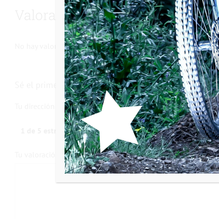
Valoraciones
No hay valoraciones aún.
Sé el primero en valorar “Platos y bielas Classic”
Tu dirección de correo electrónico no será publicada.
Los cam
1 de 5 estrellas
2 de 5 estrellas
Tu valoración
*