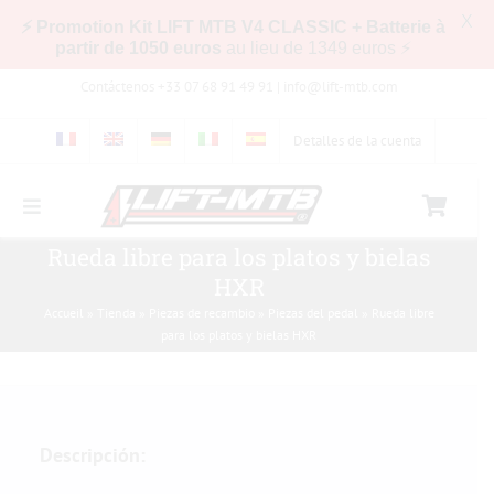
X
⚡ Promotion Kit LIFT MTB V4 CLASSIC + Batterie à
partir de 1050 euros
au lieu de 1349 euros ⚡
Skip
Contáctenos +33 07 68 91 49 91 |
info@lift-mtb.com
to
content
Detalles de la cuenta
Toggle
Navigation
Rueda libre para los platos y bielas
Compatibilidad del kit LIFT-MTB con mi bicicleta
HXR
Accueil
»
Tienda
»
Piezas de recambio
»
Piezas del pedal
»
Rueda libre
Preguntas más frecuentes
para los platos y bielas HXR
Fotos y vídeos
Descripción:
Tienda