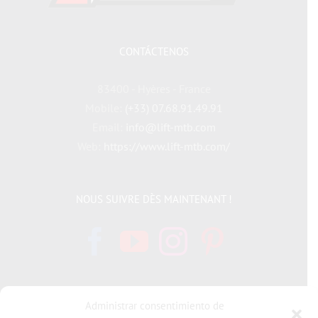
CONTÁCTENOS
83400 - Hyères - France
Mobile:
(+33) 07.68.91.49.91
Email:
info@lift-mtb.com
Web:
https://www.lift-mtb.com/
NOUS SUIVRE DÈS MAINTENANT !
Administrar consentimiento de
INFORMATIONS LÉGALES