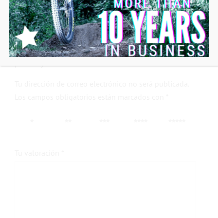
No hay valoraciones aún.
Sé el primero en valorar “Rueda libre para los
platos y bielas HXR”
Tu dirección de correo electrónico no será publicada.
Los campos obligatorios están marcados con
*
1 de 5
2 de 5
3 de 5
4 de 5
5 de 5
estrellas
estrellas
estrellas
estrellas
estrellas
Tu valoración
*