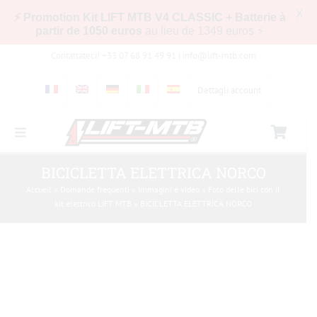
X
⚡ Promotion Kit LIFT MTB V4 CLASSIC + Batterie à
partir de 1050 euros
au lieu de 1349 euros ⚡
Skip
Contattateci! +33 07 68 91 49 91 |
info@lift-mtb.com
to
content
Dettagli account
Toggle
Navigation
Compatibilità del kit LIFT-MTB con la mia
BICICLETTA ELETTRICA NORCO
bicicletta
Accueil
»
Domande frequenti
»
Immagini e video
»
Foto delle bici con il
kit elettrico LIFT MTB
»
BICICLETTA ELETTRICA NORCO
Domande frequenti
Immagini e video
Negozio