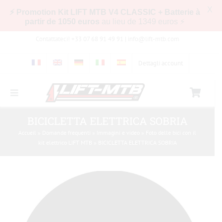
X
⚡ Promotion Kit LIFT MTB V4 CLASSIC + Batterie à
partir de 1050 euros
au lieu de 1349 euros ⚡
Skip
Contattateci! +33 07 68 91 49 91 |
info@lift-mtb.com
to
content
Dettagli account
Toggle
Navigation
Compatibilità del kit LIFT-MTB con la mia
BICICLETTA ELETTRICA SOBRIA
bicicletta
Accueil
»
Domande frequenti
»
Immagini e video
»
Foto delle bici con il
kit elettrico LIFT MTB
»
BICICLETTA ELETTRICA SOBRIA
Domande frequenti
Immagini e video
Negozio