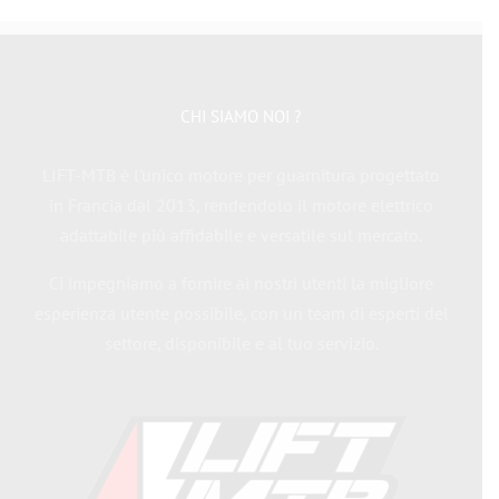
CHI SIAMO NOI ?
LIFT-MTB è l'unico motore per guarnitura progettato
in Francia dal 2013, rendendolo il motore elettrico
adattabile più affidabile e versatile sul mercato.
Ci impegniamo a fornire ai nostri utenti la migliore
esperienza utente possibile, con un team di esperti del
settore, disponibile e al tuo servizio.