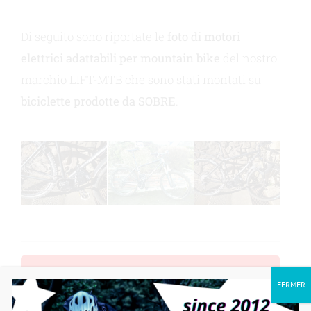
Di seguito sono riportate le
foto di motori
elettrici adattabili per mountain bike
del nostro
marchio LIFT-MTB che sono stati montati su
biciclette prodotte da SOBRE
.
VEDERE ALTRI MODELLI CONVERTITI IN
ELETTRICO!
FERMER