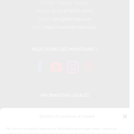
83400 - Hyères - France
Mobile:
(+33) 07.68.91.49.91
Email:
info@lift-mtb.com
Web:
https://www.lift-mtb.com/
NOUS SUIVRE DÈS MAINTENANT !
INFORMATIONS LÉGALES
Politique de cookies
Gestisci il consenso ai cookie
Déclaration de confidentialité
Per fornire le migliori esperienze, utilizziamo tecnologie come i cookie per
archiviare e/o accedere alle informazioni del dispositivo. Il consenso a queste