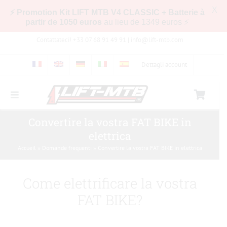
X
⚡ Promotion Kit LIFT MTB V4 CLASSIC + Batterie à
partir de 1050 euros
au lieu de 1349 euros ⚡
Skip
Contattateci! +33 07 68 91 49 91 |
info@lift-mtb.com
to
content
Dettagli account
Toggle
Navigation
Compatibilità del kit LIFT-MTB con la mia
Convertire la vostra FAT BIKE in
bicicletta
elettrica
Accueil
»
Domande frequenti
»
Convertire la vostra FAT BIKE in elettrica
Domande frequenti
Come elettrificare la vostra
Immagini e video
FAT BIKE?
Negozio