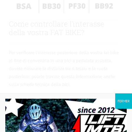
Come controllare l’interasse
della vostra FAT BIKE?
Per verificare l’interasse posteriore della vostra fat bike
al fine di convertirla in una bici a pedalata assistita,
dovete misurare la distanza tra il telaio e la ruota
posteriore; potete trovare questa informazione anche
sulla scheda tecnica della bici.
Se la misura è di 170 mm, è necessario un albero
FERMER
lungo.
Se la misura è di 190 mm, è necessario un albero extra
lungo.