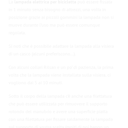
La
lampada elettrica per bicicletta
può essere fissata
in 1 minuto senza bisogno di attrezzi, una volta in
posizione grazie ai piccoli gommini la lampada non si
muove durante l’uso ma può essere comunque
regolata.
Si noti che è possibile adattare la lampada alla visiera
di un casco (alcuni preferiscono…).
Con alcuni collari Rilsan e un po’ di pazienza, la prima
volta che la lampada viene installata sulla visiera, ci
vogliono dai 5 ai 10 minuti.
Sotto il corpo della lampada c’è anche una filettatura
che può essere utilizzata per rimuovere il supporto
rotondo del manubrio e avere una superficie piatta
con una filettatura per fissare saldamente la lampada
sul supporto di vostra scelta (molti di noi hanno un