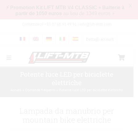
X
⚡ Promotion Kit LIFT MTB V4 CLASSIC + Batterie à
partir de 1050 euros
au lieu de 1349 euros ⚡
Skip
Contattateci! +33 07 68 91 49 91 |
info@lift-mtb.com
to
content
Dettagli account
Toggle
Navigation
Compatibilità del kit LIFT-MTB con la mia
Potente luce LED per biciclette
bicicletta
elettriche
Accueil
»
Domande frequenti
»
Potente luce LED per biciclette elettriche
Domande frequenti
Lampada da manubrio per
Immagini e video
mountain bike elettriche
Negozio