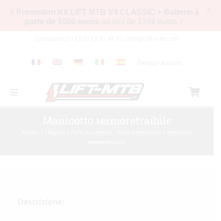
X
⚡ Promotion Kit LIFT MTB V4 CLASSIC + Batterie à
partir de 1050 euros
au lieu de 1349 euros ⚡
Skip
Contattateci! +33 07 68 91 49 91 |
info@lift-mtb.com
to
content
Dettagli account
Toggle
Navigation
Compatibilità del kit LIFT-MTB con la mia
Manicotto termoretraibile
bicicletta
Accueil
»
Negozio
»
Parti di ricambio
»
Parti elettroniche
»
Manicotto
termoretraibile
Domande frequenti
Immagini e video
Descrizione:
Negozio