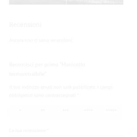
Recensioni
Ancora non ci sono recensioni.
Recensisci per primo “Manicotto
termoretraibile”
Il tuo indirizzo email non sarà pubblicato.
I campi
obbligatori sono contrassegnati
*
1 stella
2 stelle
3 stelle
4 stelle
5 stelle
su 5
su 5
su 5
su 5
su 5
La tua recensione
*