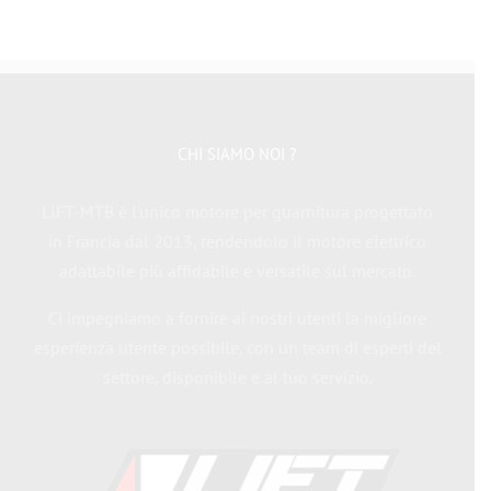
CHI SIAMO NOI ?
LIFT-MTB è l'unico motore per guarnitura progettato
in Francia dal 2013, rendendolo il motore elettrico
adattabile più affidabile e versatile sul mercato.
Ci impegniamo a fornire ai nostri utenti la migliore
esperienza utente possibile, con un team di esperti del
settore, disponibile e al tuo servizio.