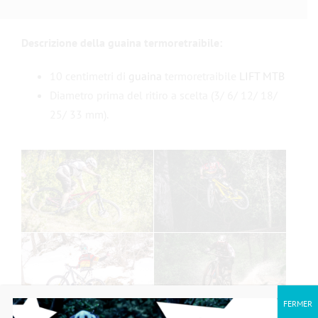
Descrizione della guaina termoretraibile:
10 centimetri di
guaina
termoretraibile
LIFT MTB
Diametro prima del ritiro a scelta (3/ 6/ 12/ 18/
25/ 33 mm).
FERMER