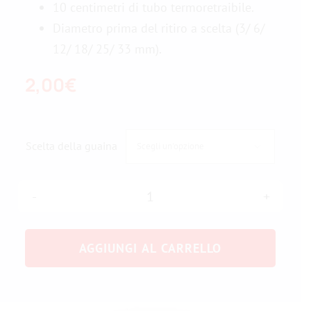
10 centimetri di tubo termoretraibile.
Diametro prima del ritiro a scelta (3/ 6/
Contattateci
12/ 18/ 25/ 33 mm).
2,00
€
Scelta della guaina

Manicotto
termoretraibile
AGGIUNGI AL CARRELLO
quantità