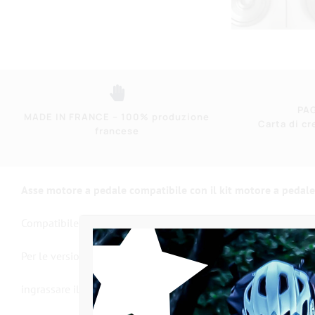
PA
MADE IN FRANCE – 100% produzione
Carta di cr
francese
Asse motore a pedale compatibile con il kit motore a pedal
Compatibile con i motori successivi al 2019 con scanalature.
Per le versioni dal 2012 al 2019 che erano dotate di chiave, 
ingrassare il cuscinetto della ruota libera del pignone e il 