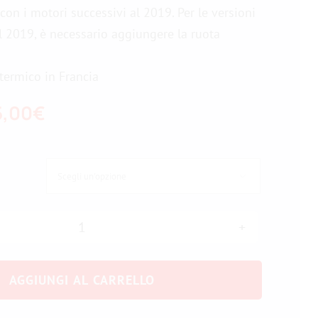
con i motori successivi al 2019. Per le versioni
l 2019, è necessario aggiungere la ruota
termico in Francia
Fascia
5,00
€
di
prezzo:

da
39,00€
a
Solo
albero
55,00€
AGGIUNGI AL CARRELLO
motore
quantità