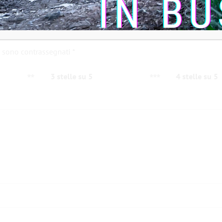
i sono contrassegnati
*
3 stelle su 5
4 stelle su 5