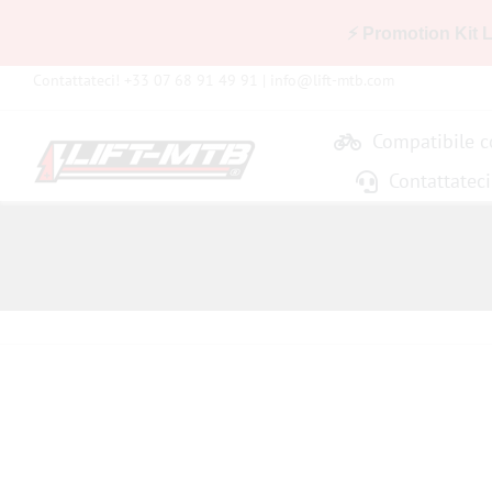
⚡ Promotion Kit 
Skip
Contattateci! +33 07 68 91 49 91 |
info@lift-mtb.com
to
content
Compatibile co
Contattateci