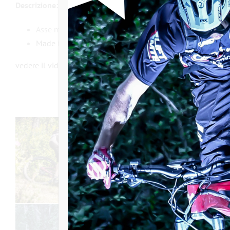
Descrizione:
Asse motore versione B dopo il 2019
Made in France
trattato termicamente dopo la lavorazi
vedere il video dello smontaggio del cambio.