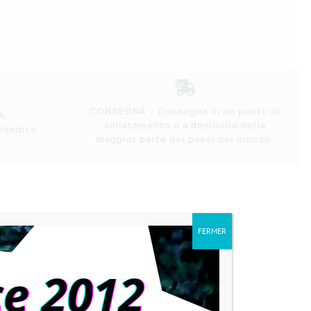
CONSEGNA – Consegna in un punto di
A
smistamento o a domicilio nella
-vendita
maggior parte dei paesi del mondo.
FERMER