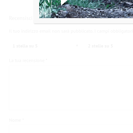
Recensisci per primo “Solo albero motore”
Il tuo indirizzo email non sarà pubblicato.
I campi obbligator
1 stella su 5
2 stelle su 5
La tua recensione
*
Nome
*