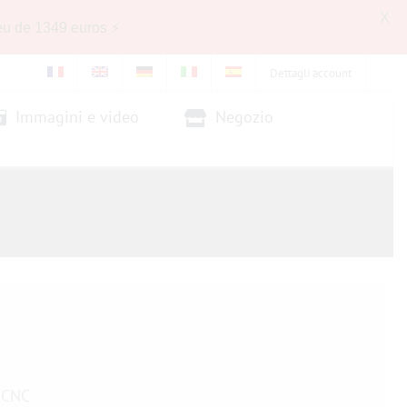
X
eu de 1349 euros ⚡
Dettagli account
Immagini e video
Negozio
 CNC