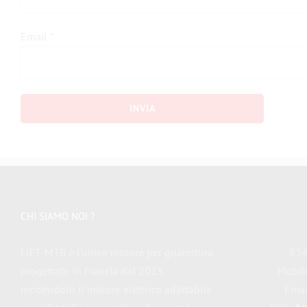
Email
*
CHI SIAMO NOI ?
LIFT-MTB è l'unico motore per guarnitura
834
progettato in Francia dal 2013,
Mobil
rendendolo il motore elettrico adattabile
Emai