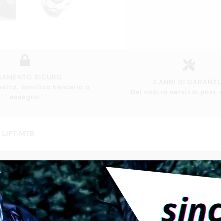
GAMENTO SICURO
2 ANNI DI GARANZI
edito, bonifico bancario o
Dal nostro servizio post
assegno
e LIFT-MTB
è necessario aggiungere la ruota dentata.
sistema di ingranaggi al momento del rimontaggio.