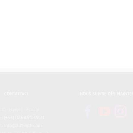
CONTATTACI
NOUS SUIVRE DÈS MAINTE
00 - Hyères - France
e:
(+33) 07.68.91.49.91
l:
info@lift-mtb.com