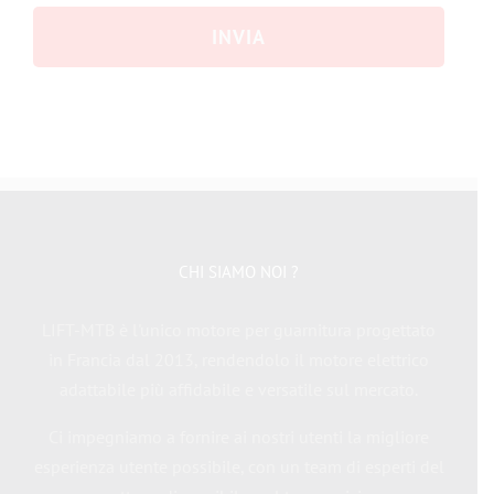
CHI SIAMO NOI ?
LIFT-MTB è l'unico motore per guarnitura progettato
in Francia dal 2013, rendendolo il motore elettrico
adattabile più affidabile e versatile sul mercato.
Ci impegniamo a fornire ai nostri utenti la migliore
esperienza utente possibile, con un team di esperti del