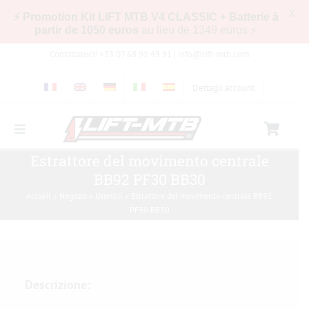
X
⚡ Promotion Kit LIFT MTB V4 CLASSIC + Batterie à
partir de 1050 euros
au lieu de 1349 euros ⚡
Skip
Contattateci! +33 07 68 91 49 91 |
info@lift-mtb.com
to
content
Dettagli account
Toggle
Navigation
Compatibilità del kit LIFT-MTB con la mia
Estrattore del movimento centrale
bicicletta
BB92 PF30 BB30
Accueil
»
Negozio
»
Utensili
»
Estrattore del movimento centrale BB92
Domande frequenti
PF30 BB30
Immagini e video
Descrizione:
Negozio