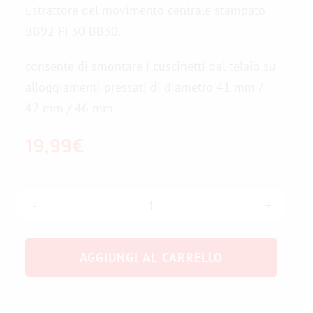
Estrattore del movimento centrale stampato
BB92 PF30 BB30.
Contattateci
consente di smontare i cuscinetti dal telaio su
alloggiamenti pressati di diametro 41 mm /
42 mm / 46 mm.
19,99
€
Estrattore
del
AGGIUNGI AL CARRELLO
movimento
centrale
BB92