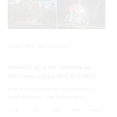
Ancora non ci sono recensioni.
Recensisci per primo “Estrattore del
movimento centrale BB92 PF30 BB30”
Il tuo indirizzo email non sarà pubblicato.
I
campi obbligatori sono contrassegnati
*
1
2
3
4
5
stella
stelle
stelle
stelle
stelle