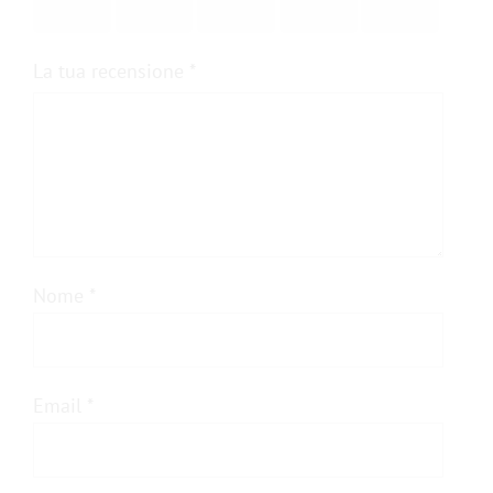
su 5
su 5
su 5
su 5
su 5
La tua recensione
*
Nome
*
Email
*