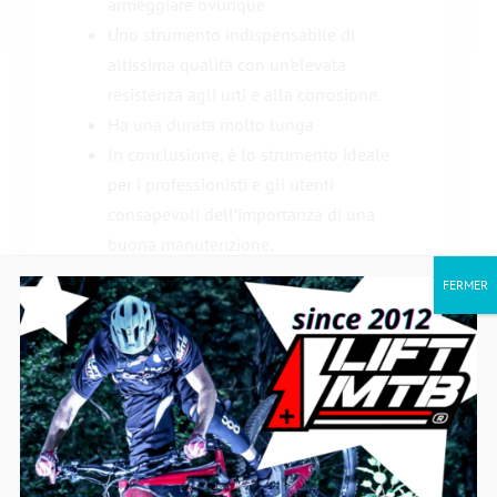
armeggiare ovunque
Uno strumento indispensabile di
altissima qualità con un’elevata
resistenza agli urti e alla corrosione.
Ha una durata molto lunga
In conclusione, è lo strumento ideale
per i
professionisti e gli utenti
consapevoli dell’importanza di una
buona manutenzione
.
FERMER