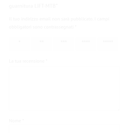
guarnitura LIFT-MTB”
Il tuo indirizzo email non sarà pubblicato.
I campi
obbligatori sono contrassegnati
*
1 stella
2 stelle
3 stelle
4 stelle
5 stelle
su 5
su 5
su 5
su 5
su 5
La tua recensione
*
Nome
*