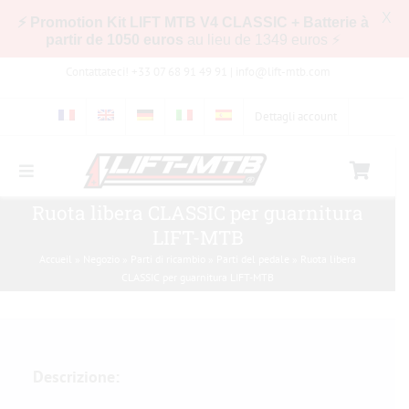
X
⚡ Promotion Kit LIFT MTB V4 CLASSIC + Batterie à
partir de 1050 euros
au lieu de 1349 euros ⚡
Skip
Contattateci! +33 07 68 91 49 91 |
info@lift-mtb.com
to
content
Dettagli account
Toggle
Navigation
Compatibilità del kit LIFT-MTB con la mia
Ruota libera CLASSIC per guarnitura
bicicletta
LIFT-MTB
Accueil
»
Negozio
»
Parti di ricambio
»
Parti del pedale
»
Ruota libera
Domande frequenti
CLASSIC per guarnitura LIFT-MTB
Immagini e video
Descrizione:
Negozio