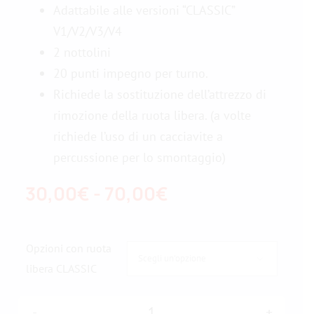
Adattabile alle versioni “CLASSIC”
V1/V2/V3/V4
Contattateci
2 nottolini
20 punti impegno per turno.
Richiede la sostituzione dell’attrezzo di
rimozione della ruota libera. (a volte
richiede l’uso di un cacciavite a
percussione per lo smontaggio)
Fascia
30,00
€
-
70,00
€
di
prezzo:
Opzioni con ruota

da
libera CLASSIC
30,00€