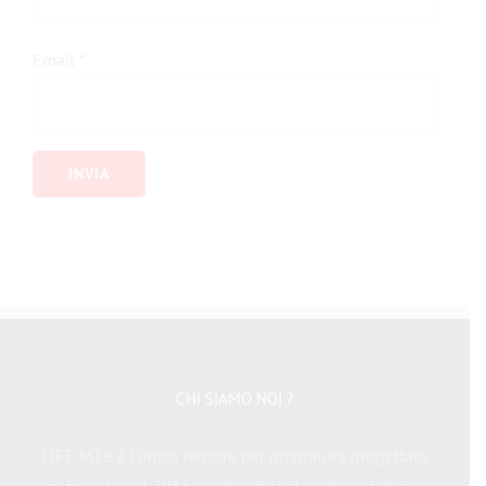
Email
*
CHI SIAMO NOI ?
LIFT-MTB è l'unico motore per guarnitura progettato
in Francia dal 2013, rendendolo il motore elettrico