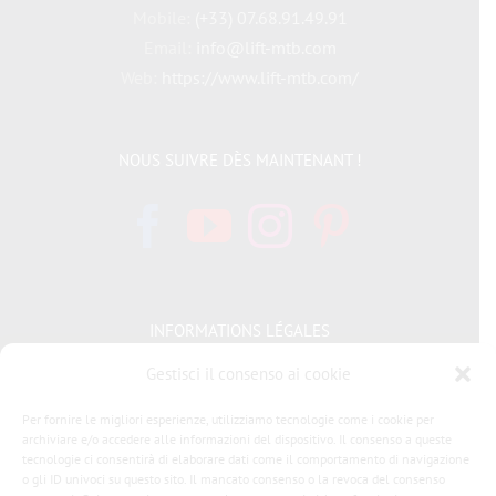
Mobile:
(+33) 07.68.91.49.91
Email:
info@lift-mtb.com
Web:
https://www.lift-mtb.com/
NOUS SUIVRE DÈS MAINTENANT !
INFORMATIONS LÉGALES
Gestisci il consenso ai cookie
Politique de cookies
Per fornire le migliori esperienze, utilizziamo tecnologie come i cookie per
Déclaration de confidentialité
archiviare e/o accedere alle informazioni del dispositivo. Il consenso a queste
tecnologie ci consentirà di elaborare dati come il comportamento di navigazione
o gli ID univoci su questo sito. Il mancato consenso o la revoca del consenso
Condizioni generali di vendita LIFT MTB