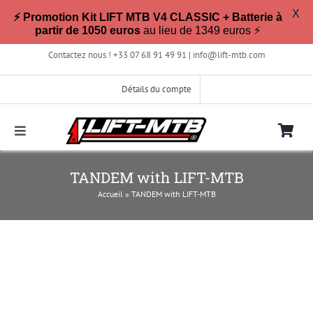
X
⚡ Promotion Kit LIFT MTB V4 CLASSIC + Batterie à
partir de 1050 euros
au lieu de 1349 euros ⚡
Passer
Contactez nous ! +33 07 68 91 49 91 |
info@lift-mtb.com
au
contenu
Détails du compte
Toggle
Navigation
Compatible avec mon vélo ?
TANDEM with LIFT-MTB
Accueil
»
TANDEM with LIFT-MTB
FAQ
Photos & Vidéos
La boutique