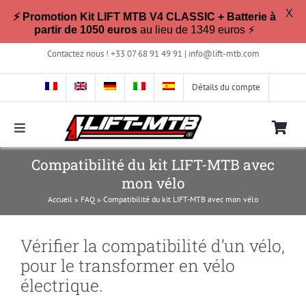
X
⚡ Promotion Kit LIFT MTB V4 CLASSIC + Batterie à
partir de 1050 euros
au lieu de 1349 euros ⚡
Passer
Contactez nous ! +33 07 68 91 49 91 |
info@lift-mtb.com
au
contenu
Détails du compte
Toggle
Navigation
Compatibilité du kit LIFT-MTB avec
Compatible avec mon vélo ?
mon vélo
Accueil
»
FAQ
»
Compatibilité du kit LIFT-MTB avec mon vélo
FAQ
Vérifier la compatibilité d’un vélo,
Photos & Vidéos
pour le transformer en vélo
électrique.
La boutique