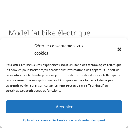
Model fat bike électrique.
Le model standard du kit est livrer avec un axe
Gérer le consentement aux
cookies
compatible avec la plupart des vélos que votre cadre
soit en version large DH ou plus étroite type cross
Pour offrir les meilleures expériences, nous utilisons des technologies telles que
country.
les cookies pour stocker et/ou accéder aux informations des appareils. Le fait de
consentir à ces technologies nous permettra de traiter des données telles que le
comportement de navigation ou les ID uniques sur ce site. Le fait de ne pas
Pour les
fat bike electrique
qui ont des cadre extra large
consentir ou de retirer son consentement peut avoir un effet négatif sur
nous proposons une version spécifique fat avec 2
certaines caractéristiques et fonctions.
longueurs d’axe de pédalier plus longue:
Accepter
La version longue pour vélos FAT BIKE avec
entraxe de cadre a la roue arrière de 170mm.
Opt-out preferences
Déclaration de confidentialité
Imprint
La version extra longue pour vélos FAT BIKE avec