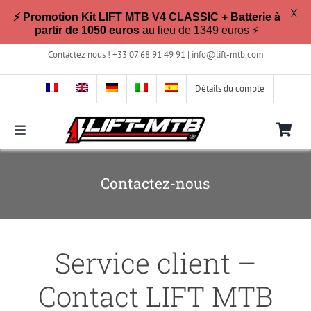
X
⚡ Promotion Kit LIFT MTB V4 CLASSIC + Batterie à
partir de 1050 euros
au lieu de 1349 euros ⚡
Passer
Contactez nous ! +33 07 68 91 49 91 |
info@lift-mtb.com
au
contenu
Détails du compte
Toggle
Navigation
Compatible avec mon vélo ?
Contactez-nous
FAQ
Service client –
Photos & Vidéos
Contact LIFT MTB
La boutique