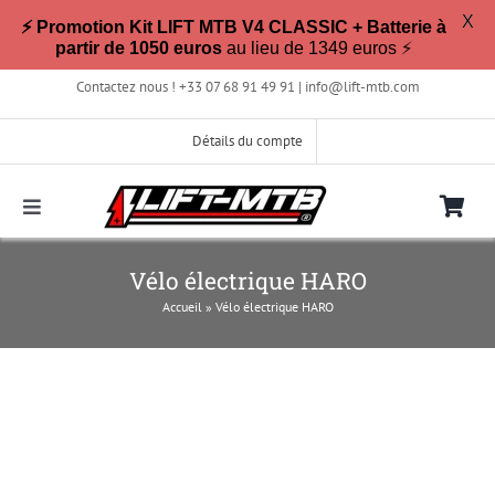
X
⚡ Promotion Kit LIFT MTB V4 CLASSIC + Batterie à
partir de 1050 euros
au lieu de 1349 euros ⚡
Passer
Contactez nous ! +33 07 68 91 49 91 |
info@lift-mtb.com
au
contenu
Détails du compte
Toggle
Navigation
Compatible avec mon vélo ?
Vélo électrique HARO
Accueil
»
Vélo électrique HARO
FAQ
Photos & Vidéos
La boutique