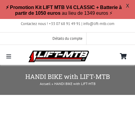
X
⚡ Promotion Kit LIFT MTB V4 CLASSIC + Batterie à
partir de 1050 euros
au lieu de 1349 euros ⚡
Passer
Contactez nous ! +33 07 68 91 49 91 |
info@lift-mtb.com
au
contenu
Détails du compte
Toggle
Navigation
Compatible avec mon vélo ?
HANDI BIKE with LIFT-MTB
Accueil
»
HANDI BIKE with LIFT-MTB
FAQ
Photos & Vidéos
La boutique