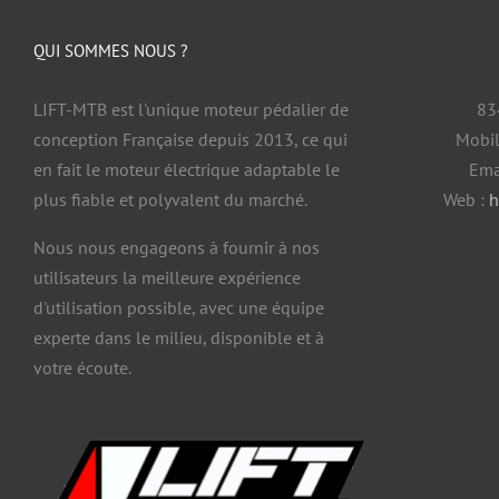
QUI SOMMES NOUS ?
LIFT-MTB est l'unique moteur pédalier de
83
conception Française depuis 2013, ce qui
Mobil
en fait le moteur électrique adaptable le
Ema
plus fiable et polyvalent du marché.
Web :
h
Nous nous engageons à fournir à nos
utilisateurs la meilleure expérience
d'utilisation possible, avec une équipe
experte dans le milieu, disponible et à
votre écoute.