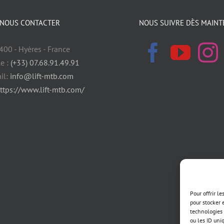
NOUS CONTACTER
NOUS SUIVRE DÈS MAINT
400 - Hyères - France
e :
(+33) 07.68.91.49.91
il:
info@lift-mtb.com
ttps://www.lift-mtb.com/
Pour offrir l
pour stocker 
technologies 
ou les ID uni