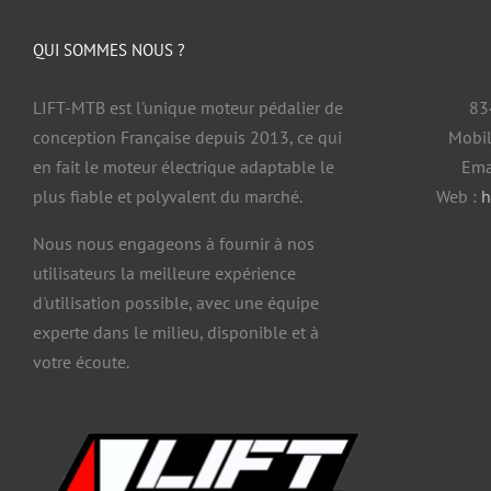
QUI SOMMES NOUS ?
LIFT-MTB est l'unique moteur pédalier de
83
conception Française depuis 2013, ce qui
Mobil
en fait le moteur électrique adaptable le
Ema
plus fiable et polyvalent du marché.
Web :
h
Nous nous engageons à fournir à nos
utilisateurs la meilleure expérience
d'utilisation possible, avec une équipe
experte dans le milieu, disponible et à
votre écoute.