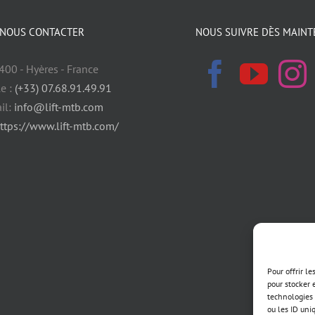
NOUS CONTACTER
NOUS SUIVRE DÈS MAINT
400 - Hyères - France
e :
(+33) 07.68.91.49.91
il:
info@lift-mtb.com
ttps://www.lift-mtb.com/
Pour offrir l
pour stocker 
technologies 
ou les ID uni