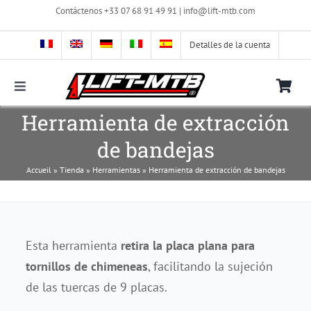
Skip
Contáctenos +33 07 68 91 49 91 |
info@lift-mtb.com
to
content
Detalles de la cuenta
Toggle
Navigation
Herramienta de extracción
Compatibilidad del kit LIFT-MTB con mi bicicleta
de bandejas
Preguntas más frecuentes
Accueil
»
Tienda
»
Herramientas
»
Herramienta de extracción de bandejas
Fotos y vídeos
Esta herramienta
retira la placa plana para
Tienda
tornillos de chimeneas
, facilitando la sujeción
de las tuercas de 9 placas.
Contacto con nosotros