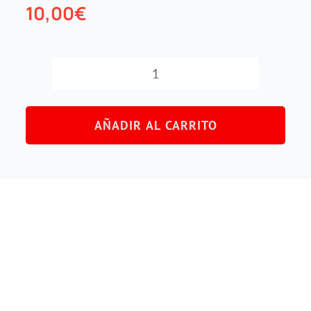
10,00
€
Herramienta
de
AÑADIR AL CARRITO
extracción
de
bandejas
cantidad