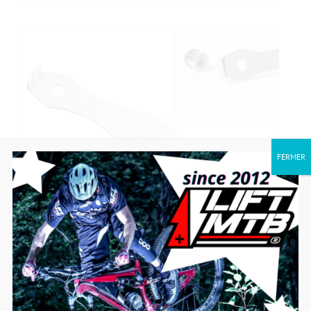
FERMER
Herramienta de extracción de
bandejas
10,00
€