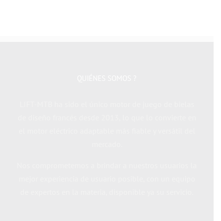
QUIÉNES SOMOS ?
LIFT-MTB ha sido el único motor de juego de bielas
de diseño francés desde 2013, lo que lo convierte en
el motor eléctrico adaptable más fiable y versátil del
mercado.
Nos comprometemos a brindar a nuestros usuarios la
mejor experiencia de usuario posible, con un equipo
de expertos en la materia, disponible ya su servicio.