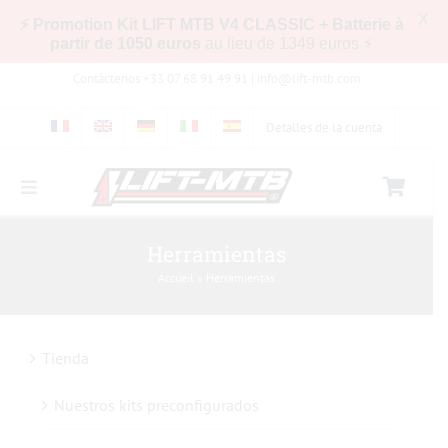
X
⚡ Promotion Kit LIFT MTB V4 CLASSIC + Batterie à
partir de 1050 euros
au lieu de 1349 euros ⚡
Skip
Contáctenos +33 07 68 91 49 91 |
info@lift-mtb.com
to
content
Detalles de la cuenta
Toggle
Navigation
Compatibilidad del kit LIFT-MTB con mi bicicleta
Herramientas
Accueil
»
Herramientas
Preguntas más frecuentes
Tienda
Fotos y vídeos
Nuestros kits preconfigurados
Tienda