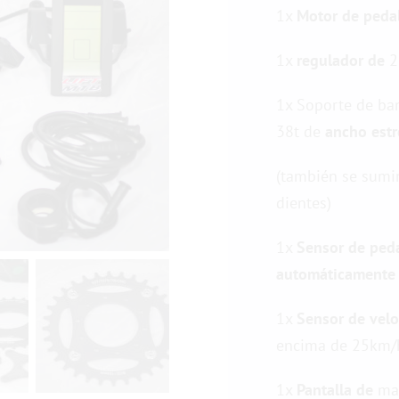
1x
Motor de peda
1x
regulador de
2
1x Soporte de ba
38t de
ancho est
(también se sumin
dientes)
1x
Sensor de ped
automáticamente
1x
Sensor de
vel
encima de 25km/
1x
Pantalla de
man