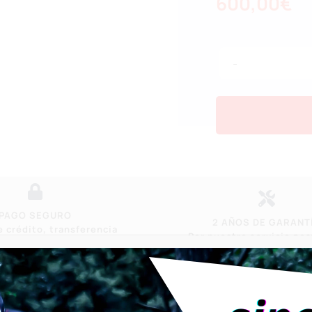
600,00
€
PAGO SEGURO
2 AÑOS DE GARANT
e crédito, transferencia
Por nuestro servicio po
ancaria o cheque