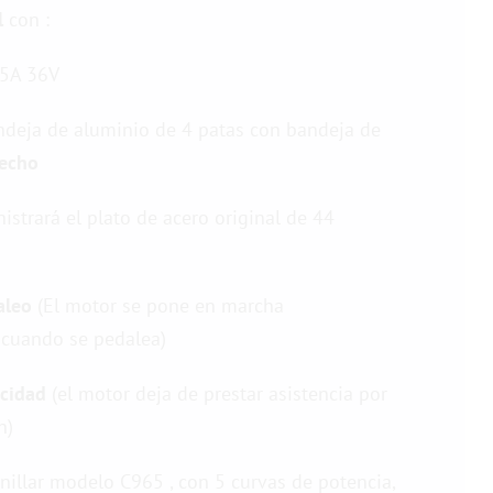
l
con :
5A 36V
ndeja de aluminio de 4 patas con bandeja de
recho
istrará el plato de acero original de 44
aleo
(El motor se pone en marcha
cuando se pedalea)
ocidad
(el motor deja de prestar asistencia por
h)
illar modelo C965 , con 5 curvas de potencia,