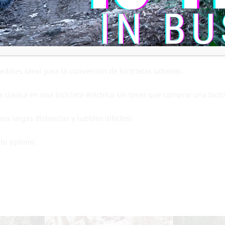
distancia recorrida, el modo de alimentación seleccionado y el est
 de bicicletas urbanas equipadas con una carcasa tipo BSA. No ser
la moto, sin comprometer las prestaciones del motor.
edales ideal para la conversión de bicicletas urbanas.
 clásica en una bicicleta eléctrica sin tener que comprar una bicic
a largas distancias y subidas difíciles.
to óptimo.