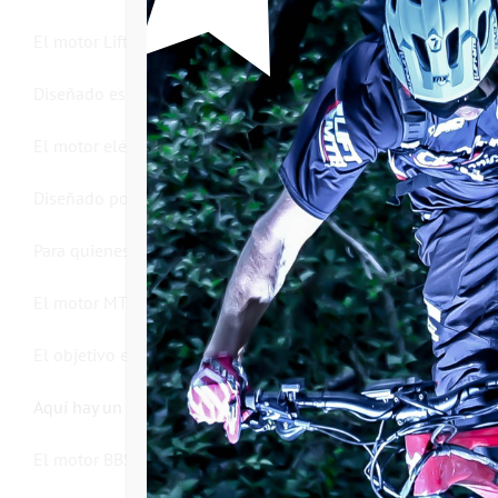
El motor Lift MTB es una opción excepcional para los usuario
Diseñado específicamente para motos todoterreno. Ofrece má
El motor eléctrico Bafang BBS es un motor potente y eficiente 
Diseñado por la empresa china Bafang para ofrecer un rendi
Para quienes buscan recorrer distancias más largas con facili
El motor MTB Bafang by LIFT tiene varias modificaciones en 
El objetivo es hacerlo más fiable y evitar problemas recurrent
Aquí hay un artículo completo que describe las diferencias c
El motor BBS está disponible en 250 vatios (versión homolog