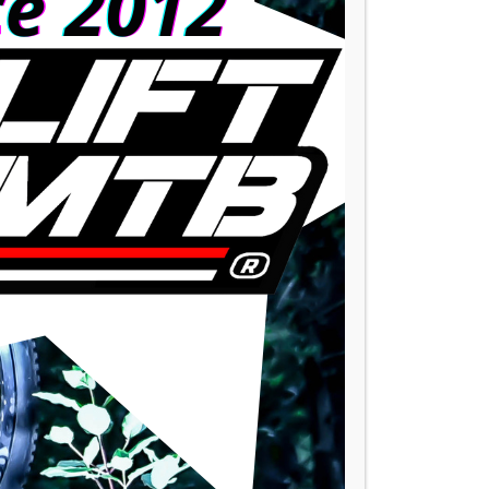
e ciudad.
bilidad a tener en cuenta en el bbs bafang