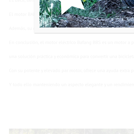
Es decir, tiene una pantalla LCD que muestra la velocidad, la 
El motor BAFANG es fácil de instalar en casi todos los tipos
Además, su diseño compacto y ligero preserva la estética de 
En conclusión, el motor eléctrico Bafang BBS es un motor a p
una solución práctica y económica para convertir una bicicleta
Con su potente y elevado par motor, ofrece una ayuda extra par
Y todo ello manteniendo un aspecto elegante y un rendimien