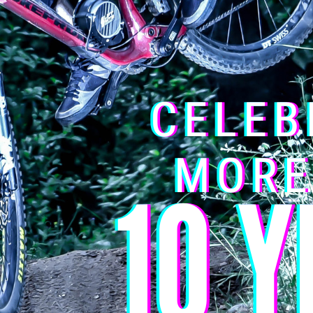
de 500w.
necesidades de potencia.
bilidad.
mo para circular por carriles bici a un ritmo constante durante larg
anque rápido y una velocidad media alta.
ferentes niveles de asistencia para adaptarse a las distintas pend
ón que desee.
a carretera, la velocidad se limitará a 25 Km / h, y la potencia a