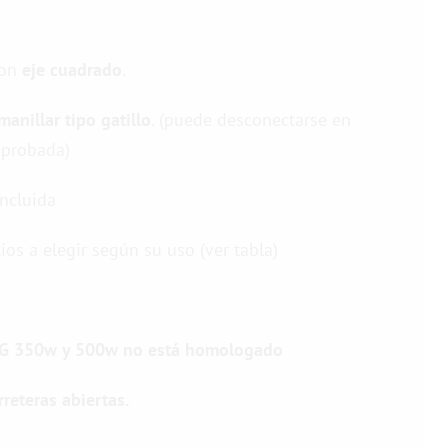
con
eje cuadrado
.
anillar tipo gatillo
. (puede desconectarse en
aprobada)
ncluida
ios a elegir según su uso (ver tabla)
G 350w y 500w no está homologado
reteras abiertas.