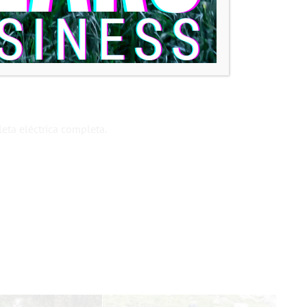
ado de la batería.
á compatible con cuadros BB92.
leta eléctrica completa.