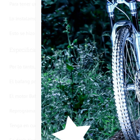
Para tener una mayor fiabilidad, empezamos con un modelo 
Lo instalamos en nuestras instalaciones, según sus deseos y 
Esto se hizo para tener el bobinado más grande y ganar en fia
Especificaciones del motor
Por lo tanto, es adecuada para subir cuestas empinadas, así co
El bafang proporciona un par elevado, lo que permite un arr
El motor Bafang tiene muchas características. Por ejemplo, di
Reprogramaremos la velocidad máxima según la programaci
Tenga en cuenta que para estar en conformidad con el uso de l