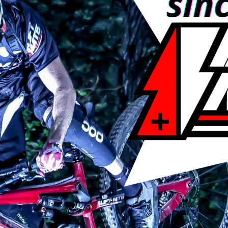
s que buscan un rendimiento óptimo en terrenos difíciles.
s versatilidad que el BBS bafang, que es más un motor de moto d
que se utiliza en muchas bicicletas eléctricas.
miento óptimo en uso urbano.
dad en bicicletas urbanas.
comparación con la versión estándar.
es de fiabilidad:
on el motor LIFT MTB y una revisión BAFANG con los puntos de fia
ada), 350 vatios e incluso una potencia máxima de 500 vatios.