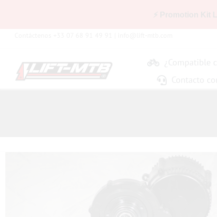
⚡ Promotion Kit 
Skip
Contáctenos +33 07 68 91 49 91 |
info@lift-mtb.com
to
content
¿Compatible c
Contacto co