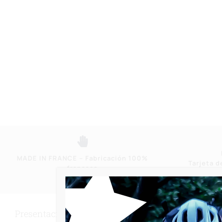
MADE IN FRANCE – Fabricación 100%
Tarjeta d
francesa
b
Presentación Bafang BBS02 – 500W