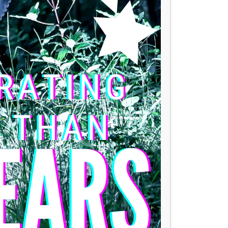
as distancias, sin cambiar de bicicleta.
ientes o al ritmo que desee mantener.
 250w