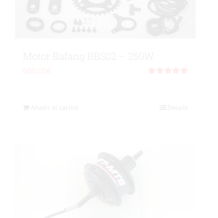
elegir
en
la
página
de
Motor Bafang BBS02 – 250W
producto
600,00
€
Valorado
con
5.00
de 5
Añadir al carrito
Details