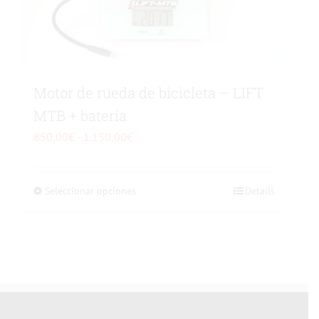
Motor de rueda de bicicleta – LIFT
MTB + batería
Rango
850,00
€
-
1.150,00
€
de
precios:
Seleccionar opciones
Este
Details
desde
producto
850,00€
tiene
hasta
múltiples
1.150,00€
variantes.
Las
opciones