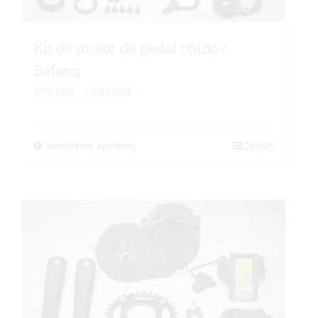
la
página
de
Kit de motor de pedal chino /
producto
Bafang
Rango
999,00
€
-
1.249,00
€
de
precios:
Seleccionar opciones
Este
Details
desde
producto
999,00€
tiene
hasta
múltiples
1.249,00€
variantes.
Las
opciones
se
pueden