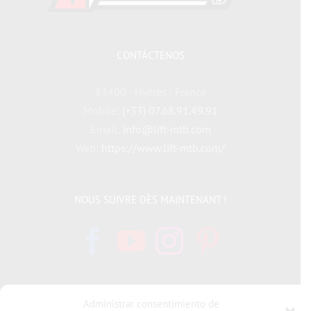
CONTÁCTENOS
83400 - Hyères - France
Mobile:
(+33) 07.68.91.49.91
Email:
info@lift-mtb.com
Web:
https://www.lift-mtb.com/
NOUS SUIVRE DÈS MAINTENANT !
Administrar consentimiento de
INFORMATIONS LÉGALES