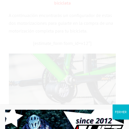
bicicleta
A continuación encontrarás un configurador de estas
dos motorizaciones para guiarte en la compra de una
motorización completa para tu bicicleta.
[estimate_form form_id=»12″]
FERMER