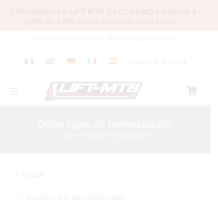
X
⚡ Promotion Kit LIFT MTB V4 CLASSIC + Batterie à
partir de 1050 euros
au lieu de 1349 euros ⚡
Skip
Contáctenos +33 07 68 91 49 91 |
info@lift-mtb.com
to
content
Detalles de la cuenta
Toggle
Navigation
Compatibilidad del kit LIFT-MTB con mi bicicleta
Otros tipos de motorización
Accueil
»
Otros tipos de motorización
Preguntas más frecuentes
Tienda
Fotos y vídeos
Nuestros kits preconfigurados
Tienda