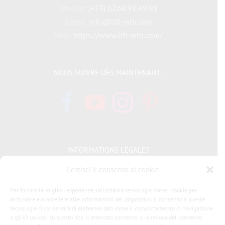
Mobile:
(+33) 07.68.91.49.91
Email:
info@lift-mtb.com
Web:
https://www.lift-mtb.com/
NOUS SUIVRE DÈS MAINTENANT !
INFORMATIONS LÉGALES
Gestisci il consenso ai cookie
Politique de cookies
Per fornire le migliori esperienze, utilizziamo tecnologie come i cookie per
Déclaration de confidentialité
archiviare e/o accedere alle informazioni del dispositivo. Il consenso a queste
tecnologie ci consentirà di elaborare dati come il comportamento di navigazione
o gli ID univoci su questo sito. Il mancato consenso o la revoca del consenso
Condizioni generali di vendita LIFT MTB