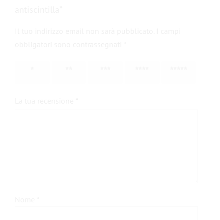
antiscintilla”
Il tuo indirizzo email non sarà pubblicato.
I campi
obbligatori sono contrassegnati
*
1 stella
2 stelle
3 stelle
4 stelle
5 stelle
su 5
su 5
su 5
su 5
su 5
La tua recensione
*
Nome
*