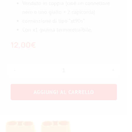
Venduto in coppia (cioè un connettore
nero e uno giallo + 2 capicorda)
Contattateci
connessione di tipo “xt90s”.
Con x1 guaina termoretraibile.
12,00
€
x1
Coppia
AGGIUNGI AL CARRELLO
di
connettori
antiscintilla
quantità