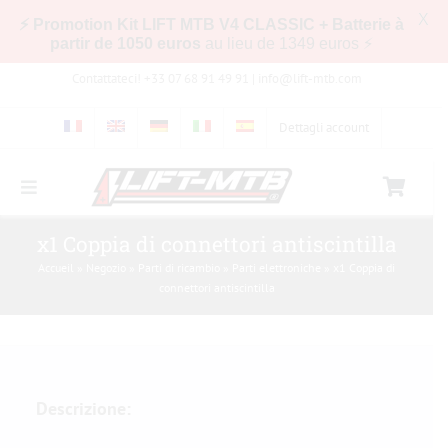
X
⚡ Promotion Kit LIFT MTB V4 CLASSIC + Batterie à
partir de 1050 euros
au lieu de 1349 euros ⚡
Skip
Contattateci! +33 07 68 91 49 91 |
info@lift-mtb.com
to
content
Dettagli account
Toggle
Navigation
Compatibilità del kit LIFT-MTB con la mia
x1 Coppia di connettori antiscintilla
bicicletta
Accueil
»
Negozio
»
Parti di ricambio
»
Parti elettroniche
»
x1 Coppia di
connettori antiscintilla
Domande frequenti
Immagini e video
Descrizione:
Negozio