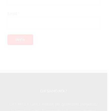
Email
*
CHI SIAMO NOI ?
LIFT-MTB è l'unico motore per guarnitura progettato
in Francia dal 2013, rendendolo il motore elettrico