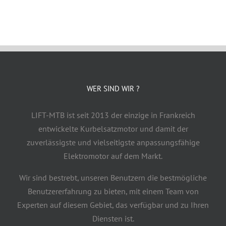
WER SIND WIR ?
LIFT-MTB ist seit 2013 der einzige in Frankreich
entwickelte Kurbelsatzmotor und damit der
zuverlässigste und vielseitigste anpassungsfähige
Elektromotor auf dem Markt.
Wir sind bestrebt, unseren Benutzern die bestmögliche
Benutzererfahrung zu bieten, mit einem Team von
Experten auf diesem Gebiet, das verfügbar und zu Ihren
Diensten ist.