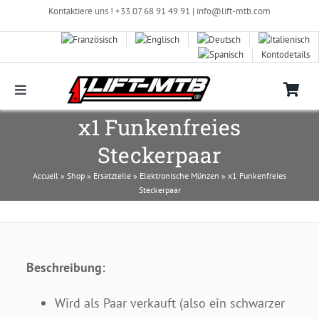
Zum
Kontaktiere uns ! +33 07 68 91 49 91 |
info@lift-mtb.com
Inhalt
springen
Kontodetails
Toggle
Navigation
Kompatibilität des LIFT-MTB-Kits mit meinem
x1 Funkenfreies
Fahrrad
Steckerpaar
Häufig gestellte Fragen
Accueil
»
Shop
»
Ersatzteile
»
Elektronische Münzen
»
x1 Funkenfreies
Steckerpaar
Bilder & Videos
Beschreibung:
Shop
Wird als Paar verkauft (also ein schwarzer
Kontaktieren Sie uns