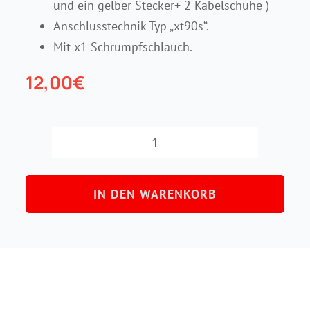
und ein gelber Stecker+ 2 Kabelschuhe )
Anschlusstechnik Typ „xt90s“.
Mit x1 Schrumpfschlauch.
12,00
€
x1
Funkenfreies
IN DEN WARENKORB
Steckerpaar
Menge