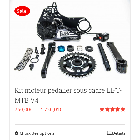
plusieurs
Sale!
variations.
Les
options
peuvent
être
choisies
sur
la
page
du
Kit moteur pédalier sous cadre LIFT-
produit
MTB V4
Plage
750,00
€
–
1.750,01
€
de
Note
5.00
sur
5
prix :
Choix des options
Ce
Détails
750,00€