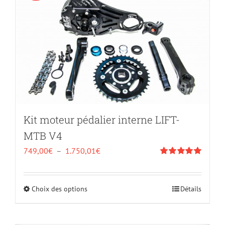
Kit moteur pédalier interne LIFT-
MTB V4
Plage
749,00
€
–
1.750,01
€
de
Note
5.00
sur
5
prix :
Choix des options
Ce
Détails
749,00€
produit
à
a
1.750,01€