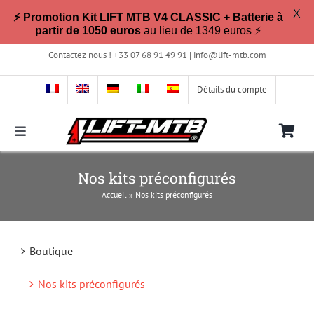
X
⚡ Promotion Kit LIFT MTB V4 CLASSIC + Batterie à
partir de 1050 euros
au lieu de 1349 euros ⚡
Passer
Contactez nous ! +33 07 68 91 49 91 |
info@lift-mtb.com
au
contenu
Détails du compte
Toggle
Navigation
Compatible avec mon vélo ?
Nos kits préconfigurés
Accueil
»
Nos kits préconfigurés
FAQ
Boutique
Photos & Vidéos
Nos kits préconfigurés
La boutique