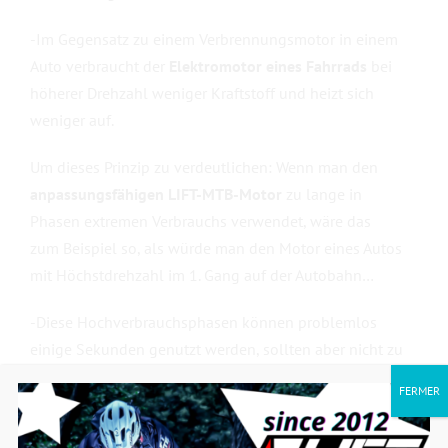
-Im Gegensatz zu einem Verbrennungsmotor in einem
Auto verbraucht der
Elektromotor eines Fahrrads
bei
höherer Drehzahl weniger Kraftstoff und heizt sich
weniger auf.
Um dieses Prinzip zu verdeutlichen: Wenn man den
anpassungsfähigen
LIFT-MTB-Motor
zu lange in
Phasen extremen Verbrauchs verwendet, wäre das
zum Beispiel so, als würde man den Motor eines Autos
mit Höchstdrehzahl im 1. Gang auf der Autobahn…
-Diese Hochverbrauchsphasen können problemlos
einige Sekunden genutzt werden, sollten aber nicht zu
lange dauern, um eine übermäßige Überhitzung und
FERMER
einen vorzeitigen Verschleiß bestimmter Teile zu
vermeiden.