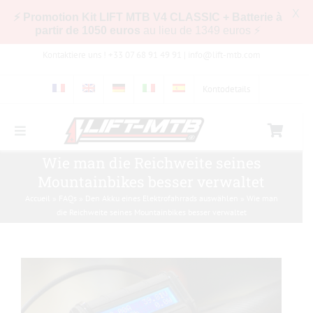
X
⚡ Promotion Kit LIFT MTB V4 CLASSIC + Batterie à
partir de 1050 euros
au lieu de 1349 euros ⚡
Zum
Kontaktiere uns ! +33 07 68 91 49 91 |
info@lift-mtb.com
Inhalt
springen
Kontodetails
Toggle
Navigation
Kompatibilität des LIFT-MTB-Kits mit meinem
Wie man die Reichweite seines
Fahrrad
Mountainbikes besser verwaltet
Accueil
»
FAQs
»
Den Akku eines Elektrofahrrads auswählen
»
Wie man
Häufig gestellte Fragen
die Reichweite seines Mountainbikes besser verwaltet
Bilder & Videos
Shop