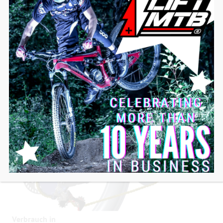
In der Tat ist dieser Nutzungsbereich ein bisschen wie
der rote Bereich des Drehzahlmessers Ihres Autos…
man kann ihn nutzen, ohne ihn zu übertreiben.
– Je kürzer Sie wie in der Abbildung dargestellt die
Übersetzungen (große Ritzel der hinteren Kassette)
verwenden, desto weniger Energie verbrauchen Sie.
Verbrauch in