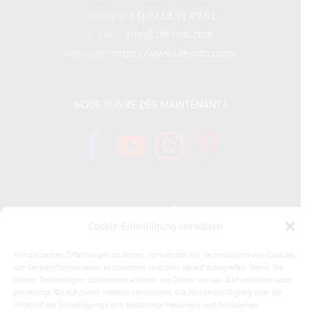
Handy:
(+33) 07.68.91.49.91
E-Mail:
info@lift-mtb.com
Webseite:
https://www.lift-mtb.com/
NOUS SUIVRE DÈS MAINTENANT !
INFORMATIONS LÉGALES
Cookie-Einwilligung verwalten
Politique de cookies
Um die besten Erfahrungen zu bieten, verwenden wir Technologien wie Cookies,
um Geräteinformationen zu speichern und/oder darauf zuzugreifen. Wenn Sie
Déclaration de confidentialité
diesen Technologien zustimmen, können wir Daten wie das Surfverhalten oder
eindeutige IDs auf dieser Website verarbeiten. Die Nichteinwilligung oder der
Widerruf der Einwilligung kann bestimmte Merkmale und Funktionen