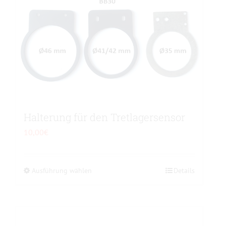
Halterung für den Tretlagersensor
10,00
€
Ausführung wählen
Dieses
Details
Produkt
weist
mehrere
Varianten