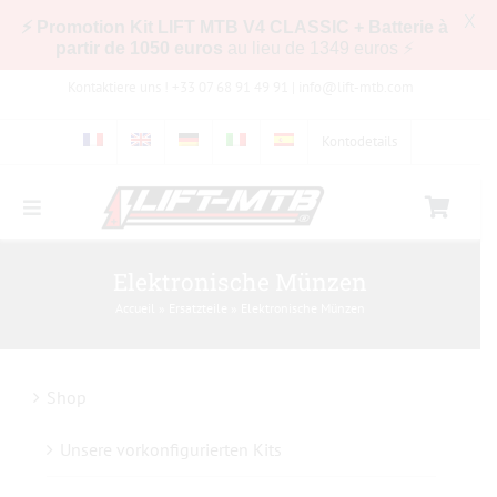
X
⚡ Promotion Kit LIFT MTB V4 CLASSIC + Batterie à
partir de 1050 euros
au lieu de 1349 euros ⚡
Zum
Kontaktiere uns ! +33 07 68 91 49 91 |
info@lift-mtb.com
Inhalt
springen
Kontodetails
Toggle
Navigation
Kompatibilität des LIFT-MTB-Kits mit meinem
Elektronische Münzen
Fahrrad
Accueil
»
Ersatzteile
»
Elektronische Münzen
Häufig gestellte Fragen
Shop
Bilder & Videos
Unsere vorkonfigurierten Kits
Shop