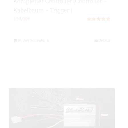
Kompletter Controller (Controller +
Kabelbaum + Trigger )
130,00
€
Bewertet
mit
5.00
von 5
In den Warenkorb
Details