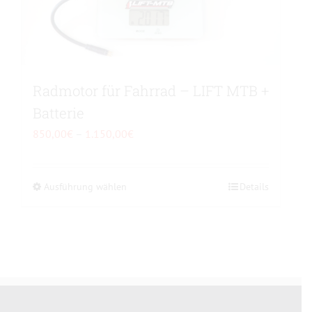
Radmotor für Fahrrad – LIFT MTB +
Batterie
Preisspanne:
850,00
€
–
1.150,00
€
850,00€
bis
Ausführung wählen
Dieses
Details
1.150,00€
Produkt
weist
mehrere
Varianten
auf.
Die