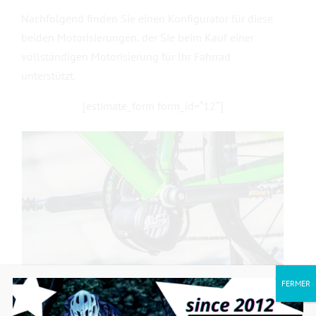
Nachfolgend finden Sie einen Konfigurator für diese
beiden Motorisierungen, der Sie beim Kauf einer
vollständigen Motorisierung für Ihr Fahrrad
unterstützt.
[estimate_form form_id=“12″]
FERMER