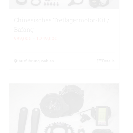
Produktseite
gewählt
werden
Chinesisches Tretlagermotor-Kit /
Bafang
Preisspanne:
999,00
€
–
1.249,00
€
999,00€
bis
Ausführung wählen
Dieses
Details
1.249,00€
Produkt
weist
mehrere
Varianten
auf.
Die
Optionen
können