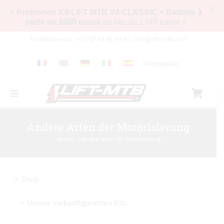
X
⚡ Promotion Kit LIFT MTB V4 CLASSIC + Batterie à
partir de 1050 euros
au lieu de 1349 euros ⚡
Zum
Kontaktiere uns ! +33 07 68 91 49 91 |
info@lift-mtb.com
Inhalt
springen
Kontodetails
Toggle
Navigation
Kompatibilität des LIFT-MTB-Kits mit meinem
Andere Arten der Motorisierung
Fahrrad
Accueil
»
Andere Arten der Motorisierung
Häufig gestellte Fragen
Shop
Bilder & Videos
Unsere vorkonfigurierten Kits
Shop