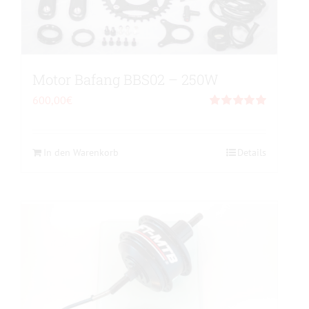
auf
der
Produktseite
gewählt
werden
Motor Bafang BBS02 – 250W
600,00
€
Bewertet
mit
5.00
von 5
In den Warenkorb
Details