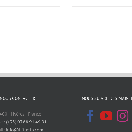
NOUS CONTACTER
NOUS SUIVRE DÈS MAINT
400 - Hyères - France
e :
(+33) 07.68.91.49.91
il:
info@lift-mtb.com