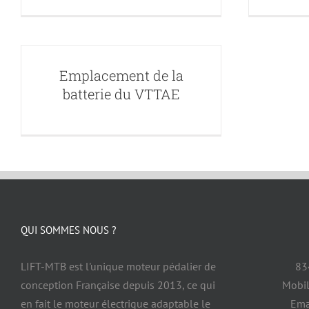
Emplacement de la
batterie du VTTAE
QUI SOMMES NOUS ?
LIFT-MTB est l'unique moteur pédalier de
83
conception Française depuis 2013, ce qui
Mobil
en fait le moteur électrique adaptable le
Ema