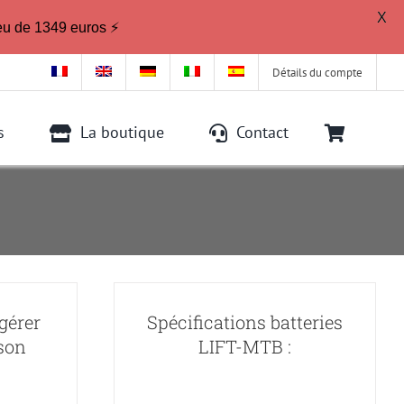
X
eu de 1349 euros ⚡
Détails du compte
s
La boutique
Contact
gérer
Spécifications batteries
son
LIFT-MTB :