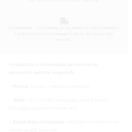
Dal nostro servizio post-vendita
CONSEGNA – Consegna in un punto di smistamento
o a domicilio nella maggior parte dei paesi del
mondo.
Innanzitutto, il kit completo del motore del
movimento centrale comprende :
–
Motore:
36 volt / regolatore integrato
–
Staffa:
7075 T6 CNC (montaggio sotto il telaio)
bloccaggio superiore tramite cavo.
–
Ruota libera motorizzata:
realizzata in Francia senza
resistenza alla pedalata.