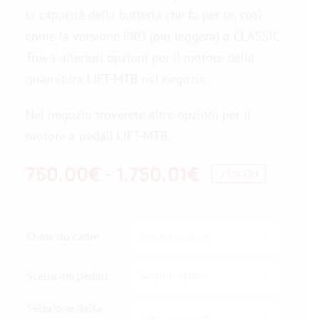
la capacità della batteria che fa per te, così
come la versione PRO (più leggera) o CLASSIC.
Contattateci
Trova ulteriori opzioni per il motore della
guarnitura LIFT-MTB nel negozio.
Nel negozio troverete altre opzioni per il
motore a pedali LIFT-MTB.
Fascia
750,00
€
-
1.750,01
€
25% Off
di
prezzo:
Choix du cadre

da
750,00€
Scelta dei pedali

a
Selezione della
