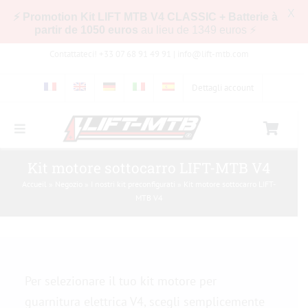
X
⚡ Promotion Kit LIFT MTB V4 CLASSIC + Batterie à
partir de 1050 euros
au lieu de 1349 euros ⚡
Skip
Contattateci! +33 07 68 91 49 91 |
info@lift-mtb.com
to
content
Dettagli account
Toggle
Navigation
Compatibilità del kit LIFT-MTB con la mia
Kit motore sottocarro LIFT-MTB V4
bicicletta
Accueil
»
Negozio
»
I nostri kit preconfigurati
»
Kit motore sottocarro LIFT-
MTB V4
Domande frequenti
Immagini e video
Per selezionare il tuo kit motore per
Negozio
guarnitura elettrica V4, scegli semplicemente