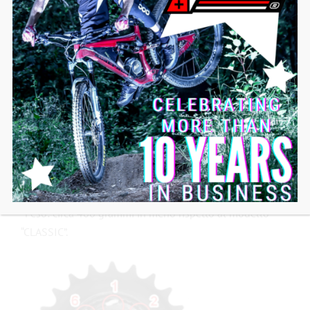
In secondo luogo le specifiche della pedaliera se si
sceglie la versione “V4 PRO”:
– Pedivelle: alluminio 7075T6 lavorato a CNC in
Francia, con ingranaggio montato su ruota libera Pro
72 (nessuna resistenza alla pedalata).
– Asse del movimento centrale: .chromoly 4130
trattato termicamente, fornito anche con un set di
adattatori da 22/24 , 24 , 29 e 30 mm di diametro.
-Peso: circa 400 grammi in meno rispetto al modello
“CLASSIC”.