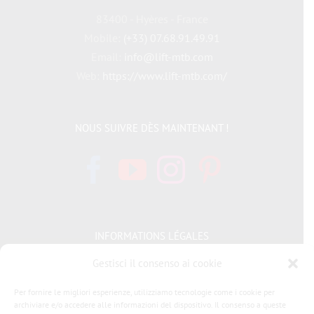
83400 - Hyères - France
Mobile:
(+33) 07.68.91.49.91
Email:
info@lift-mtb.com
Web:
https://www.lift-mtb.com/
NOUS SUIVRE DÈS MAINTENANT !
INFORMATIONS LÉGALES
Gestisci il consenso ai cookie
Politique de cookies
Per fornire le migliori esperienze, utilizziamo tecnologie come i cookie per
Déclaration de confidentialité
archiviare e/o accedere alle informazioni del dispositivo. Il consenso a queste