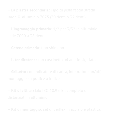
–
La piastra secondaria:
Tipo di pista faccia stretta
larga ®, alluminio 7075 (30 denti o 32 denti)
–
L’ingranaggio primario:
1/2 per 3/32 in alluminio
serie 7000 a 38 denti.
–
Catena primaria:
tipo shimano
–
Il tendicatena:
con cuscinetto ad anello sigillato.
–
Grilletto
con indicatore di carica, interruttore on/off,
montaggio su pollice o indice.
–
Kit di viti:
acciaio ISO 10.9 e kit completo di
distanziali in alluminio.
–
Kit di montaggio:
set di Serflex in acciaio e plastica,