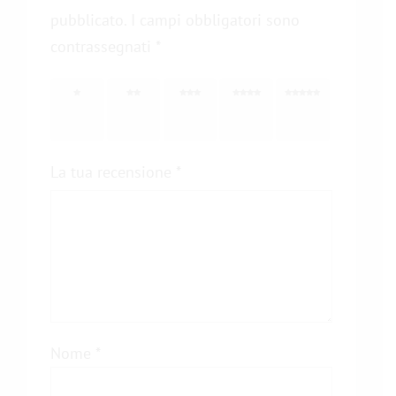
pubblicato.
I campi obbligatori sono
contrassegnati
*
1
2
3
4
5
stella
stelle
stelle
stelle
stelle
su 5
su 5
su 5
su 5
su 5
La tua recensione
*
Nome
*