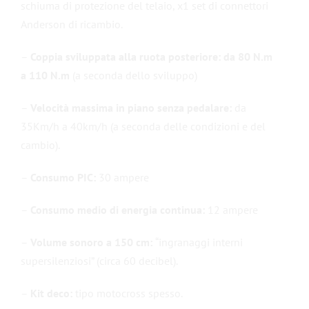
schiuma di protezione del telaio, x1 set di connettori
Anderson di ricambio.
–
Coppia sviluppata alla ruota posteriore: da 80 N.m
a 110 N.m
(a seconda dello sviluppo)
–
Velocità massima in piano senza pedalare:
da
35Km/h a 40km/h (a seconda delle condizioni e del
cambio).
–
Consumo PIC:
30 ampere
–
Consumo medio di energia continua:
12 ampere
–
Volume sonoro a 150 cm:
“ingranaggi interni
supersilenziosi” (circa 60 decibel).
–
Kit deco:
tipo motocross spesso.