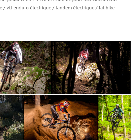
e / vtt enduro électrique / tandem électrique / fat bike