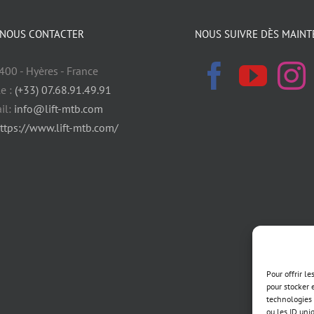
NOUS CONTACTER
NOUS SUIVRE DÈS MAINT
400 - Hyères - France
e :
(+33) 07.68.91.49.91
il:
info@lift-mtb.com
ttps://www.lift-mtb.com/
Pour offrir l
pour stocker 
technologies 
ou les ID uni