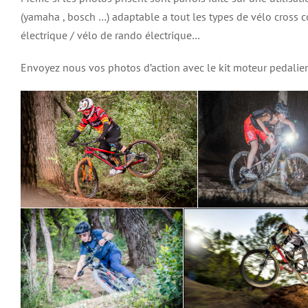
(yamaha , bosch …) adaptable a tout les types de vélo cross co
électrique / vélo de rando électrique…
Envoyez nous vos photos d’action avec le kit moteur pedalier