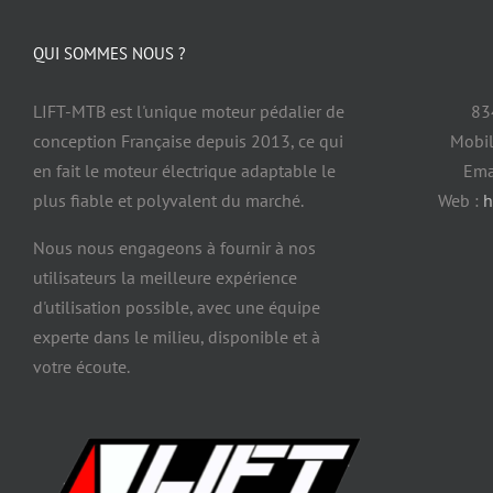
QUI SOMMES NOUS ?
LIFT-MTB est l'unique moteur pédalier de
83
conception Française depuis 2013, ce qui
Mobil
en fait le moteur électrique adaptable le
Ema
plus fiable et polyvalent du marché.
Web :
h
Nous nous engageons à fournir à nos
utilisateurs la meilleure expérience
d'utilisation possible, avec une équipe
experte dans le milieu, disponible et à
votre écoute.