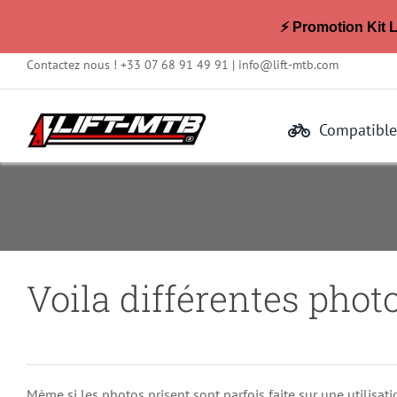
⚡ Promotion Kit 
Passer
Contactez nous ! +33 07 68 91 49 91 |
info@lift-mtb.com
au
contenu
Compatible
Voila différentes phot
Mème si les photos prisent sont parfois faite sur une utilis