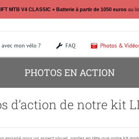
LIFT MTB V4 CLASSIC + Batterie à partir de 1050 euros
au li
 avec mon vélo ?
FAQ
Photos & Vidéo
PHOTOS EN ACTION
os d’action de notre kit 
ation engagé pour un aspect visuel, gardez en tête que notre kit 