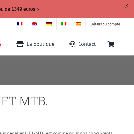
X
eu de 1349 euros ⚡
Détails du compte
s
La boutique
Contact
LIFT MTB.
moteur pédalier LIFT-MTB est comme pour nos concurrents