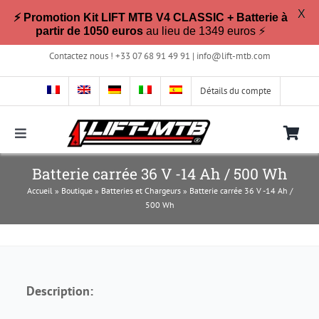
X
⚡ Promotion Kit LIFT MTB V4 CLASSIC + Batterie à
partir de 1050 euros
au lieu de 1349 euros ⚡
Passer
Contactez nous ! +33 07 68 91 49 91 |
info@lift-mtb.com
au
contenu
Détails du compte
Toggle
Navigation
Compatible avec mon vélo ?
Batterie carrée 36 V -14 Ah / 500 Wh
Accueil
»
Boutique
»
Batteries et Chargeurs
»
Batterie carrée 36 V -14 Ah /
500 Wh
FAQ
Photos & Vidéos
Description:
La boutique