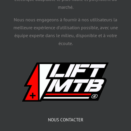
marché.
Nous nous engageons à fournir à nos utilisateurs la
meilleure expérience d'utilisation possible, avec une
équipe experte dans le milieu, disponible et à votre
écoute.
NOUS CONTACTER