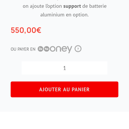
on ajoute l’option
support
de batterie
aluminium en option.
550,00
€
OU PAYER EN
?
quantité
de
AJOUTER AU PANIER
Batterie
carrée
36
V