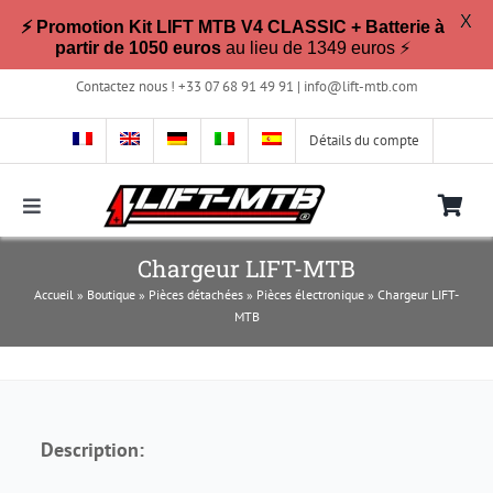
X
⚡ Promotion Kit LIFT MTB V4 CLASSIC + Batterie à
partir de 1050 euros
au lieu de 1349 euros ⚡
Passer
Contactez nous ! +33 07 68 91 49 91 |
info@lift-mtb.com
au
contenu
Détails du compte
Toggle
Navigation
Compatible avec mon vélo ?
Chargeur LIFT-MTB
Accueil
»
Boutique
»
Pièces détachées
»
Pièces électronique
»
Chargeur LIFT-
MTB
FAQ
Photos & Vidéos
Description:
La boutique