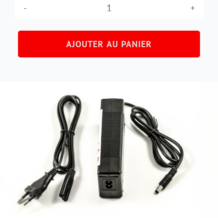
quantité
de
AJOUTER AU PANIER
Chargeur
LIFT-
MTB