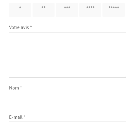
1 étoile
2 étoiles
3 étoiles
4 étoiles
5 étoiles
sur 5
sur 5
sur 5
sur 5
sur 5
Votre avis
*
Nom
*
E-mail
*