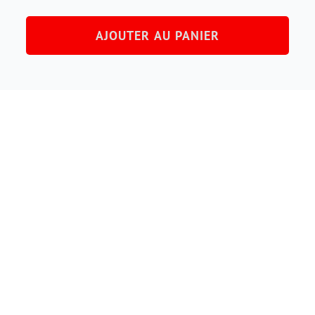
de
AJOUTER AU PANIER
Fouet
à
Chaîne