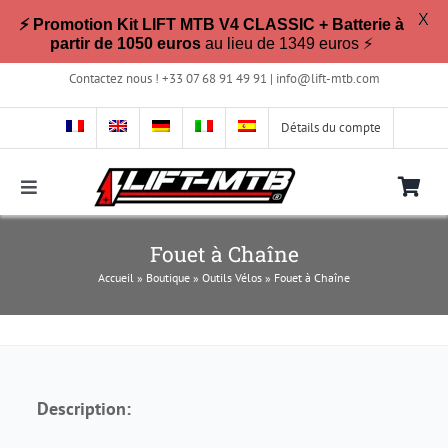
X
⚡ Promotion Kit LIFT MTB V4 CLASSIC + Batterie à
partir de 1050 euros
au lieu de 1349 euros ⚡
Passer
Contactez nous ! +33 07 68 91 49 91 |
info@lift-mtb.com
au
contenu
Détails du compte
Toggle
Navigation
Compatible avec mon vélo ?
Fouet à Chaîne
Accueil
»
Boutique
»
Outils Vélos
»
Fouet à Chaîne
FAQ
Photos & Vidéos
Description:
La boutique