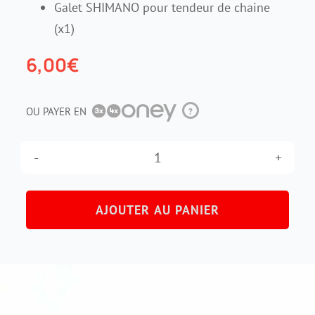
Galet SHIMANO pour tendeur de chaine
(x1)
Contact
6,00
€
OU PAYER EN
?
quantité
de
AJOUTER AU PANIER
Galet
type
Shimano