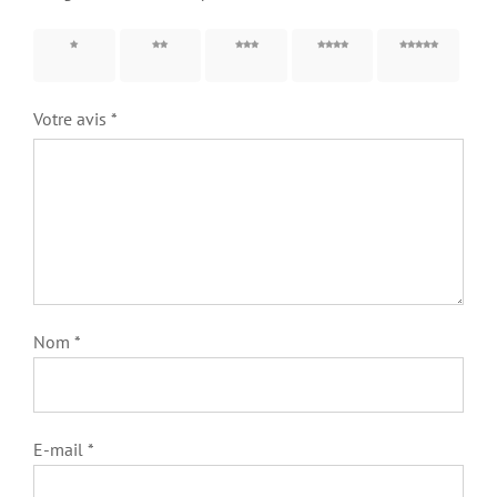
1 étoile
2 étoiles
3 étoiles
4 étoiles
5 étoiles
sur 5
sur 5
sur 5
sur 5
sur 5
Votre avis
*
Nom
*
E-mail
*