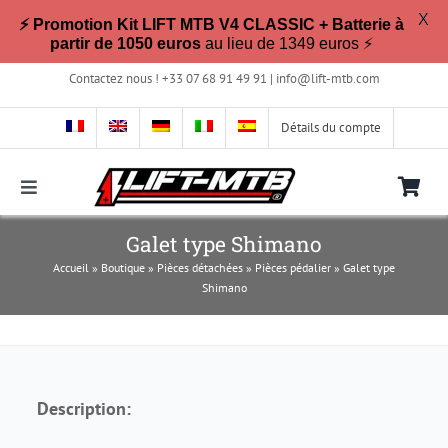
X
⚡ Promotion Kit LIFT MTB V4 CLASSIC + Batterie à
partir de 1050 euros
au lieu de 1349 euros ⚡
Passer
Contactez nous ! +33 07 68 91 49 91 |
info@lift-mtb.com
au
contenu
Détails du compte
Toggle
Navigation
Compatible avec mon vélo ?
Galet type Shimano
Accueil
»
Boutique
»
Pièces détachées
»
Pièces pédalier
»
Galet type
Shimano
FAQ
Photos & Vidéos
Description:
La boutique