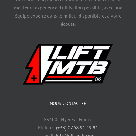
meilleure expérience d'utilisation possible, avec une
équipe experte dans le milieu, disponible et à votre
écoute.
NOUS CONTACTER
83400 - Hyères - France
Mobile :
(+33) 07.68.91.49.91
Email:
info@lift-mtb.com