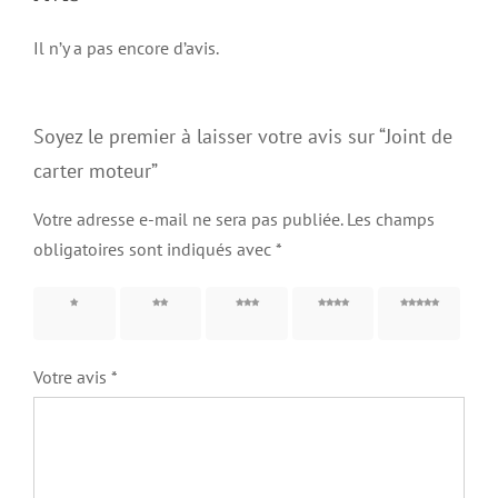
Il n’y a pas encore d’avis.
Soyez le premier à laisser votre avis sur “Joint de
carter moteur”
Votre adresse e-mail ne sera pas publiée.
Les champs
obligatoires sont indiqués avec
*
1 étoile
2 étoiles
3 étoiles
4 étoiles
5 étoiles
sur 5
sur 5
sur 5
sur 5
sur 5
Votre avis
*