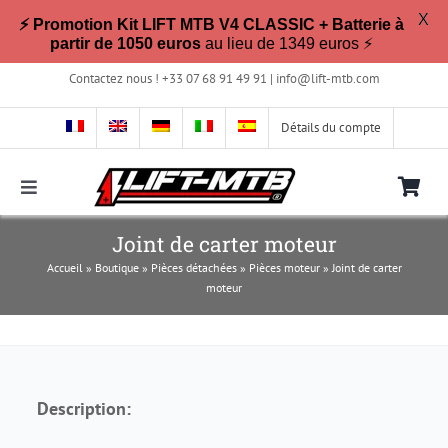
X
⚡ Promotion Kit LIFT MTB V4 CLASSIC + Batterie à
partir de 1050 euros
au lieu de 1349 euros ⚡
Passer
Contactez nous ! +33 07 68 91 49 91 |
info@lift-mtb.com
au
contenu
Détails du compte
Toggle
Navigation
Compatible avec mon vélo ?
Joint de carter moteur
Accueil
»
Boutique
»
Pièces détachées
»
Pièces moteur
»
Joint de carter
moteur
FAQ
Photos & Vidéos
Description:
La boutique