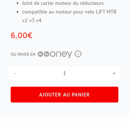
Joint de carter moteur du réducteurs.
compatible au moteur pour velo LIFT MTB
Contact
v2 v3 v4
6,00
€
OU PAYER EN
?
quantité
de
AJOUTER AU PANIER
Joint
de
carter
moteur