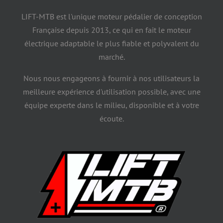
LIFT-MTB est l'unique moteur pédalier de conception
Française depuis 2013, ce qui en fait le moteur
électrique adaptable le plus fiable et polyvalent du
marché.
Nous nous engageons à fournir à nos utilisateurs la
meilleure expérience d'utilisation possible, avec une
équipe experte dans le milieu, disponible et à votre
écoute.