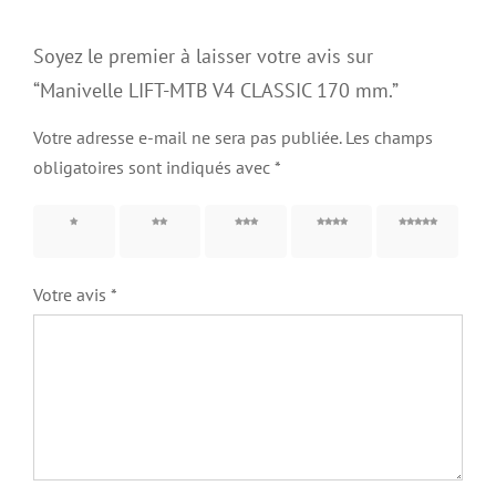
Soyez le premier à laisser votre avis sur
“Manivelle LIFT-MTB V4 CLASSIC 170 mm.”
Votre adresse e-mail ne sera pas publiée.
Les champs
obligatoires sont indiqués avec
*
1 étoile
2 étoiles
3 étoiles
4 étoiles
5 étoiles
sur 5
sur 5
sur 5
sur 5
sur 5
Votre avis
*