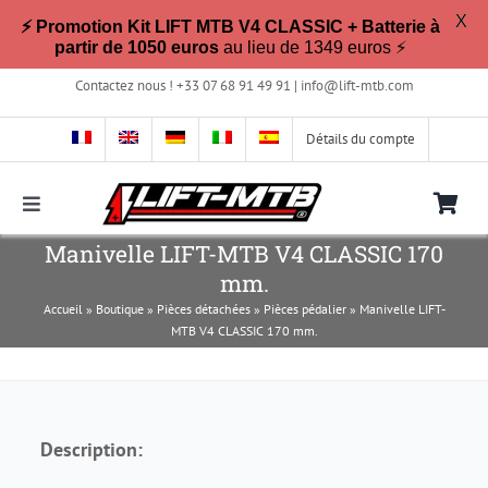
X
⚡ Promotion Kit LIFT MTB V4 CLASSIC + Batterie à
partir de 1050 euros
au lieu de 1349 euros ⚡
Passer
Contactez nous ! +33 07 68 91 49 91 |
info@lift-mtb.com
au
contenu
Détails du compte
Toggle
Navigation
Manivelle LIFT-MTB V4 CLASSIC 170
Compatible avec mon vélo ?
mm.
Accueil
»
Boutique
»
Pièces détachées
»
Pièces pédalier
»
Manivelle LIFT-
FAQ
MTB V4 CLASSIC 170 mm.
Photos & Vidéos
Description:
La boutique