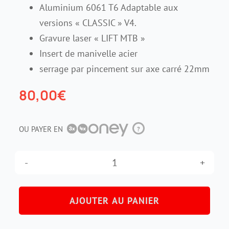
Aluminium 6061 T6 Adaptable aux
versions « CLASSIC » V4.
Contact
Gravure laser « LIFT MTB »
Insert de manivelle acier
serrage par pincement sur axe carré 22mm
80,00
€
OU PAYER EN
?
quantité
de
AJOUTER AU PANIER
Manivelle
LIFT-