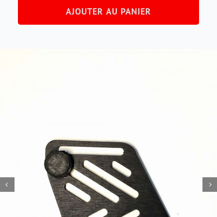
AJOUTER AU PANIER
Renfort
moteur
gauche