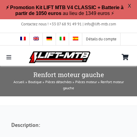
X
⚡ Promotion Kit LIFT MTB V4 CLASSIC + Batterie à
partir de 1050 euros
au lieu de 1349 euros ⚡
Passer
Contactez nous ! +33 07 68 91 49 91 |
info@lift-mtb.com
au
contenu
Détails du compte
Toggle
Navigation
Compatible avec mon vélo ?
Renfort moteur gauche
Accueil
»
Boutique
»
Pièces détachées
»
Pièces moteur
»
Renfort moteur
gauche
FAQ
Photos & Vidéos
Description:
La boutique