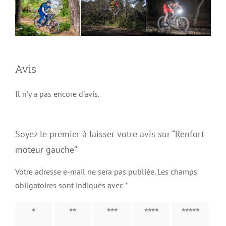
Avis
Il n’y a pas encore d’avis.
Soyez le premier à laisser votre avis sur “Renfort
moteur gauche”
Votre adresse e-mail ne sera pas publiée.
Les champs
obligatoires sont indiqués avec
*
1 étoile
2 étoiles
3 étoiles
4 étoiles
5 étoiles
sur 5
sur 5
sur 5
sur 5
sur 5