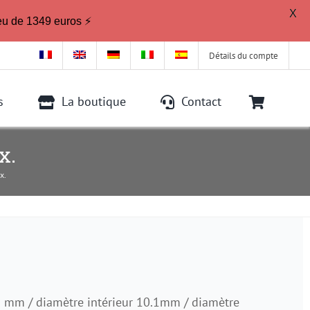
X
eu de 1349 euros ⚡
Détails du compte
s
La boutique
Contact
x.
x.
2 mm / diamètre intérieur 10.1mm / diamètre