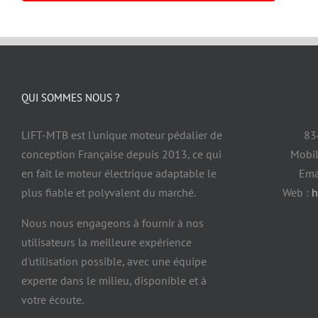
QUI SOMMES NOUS ?
LIFT-MTB est l'unique moteur pédalier de
83
conception Française depuis 2013, ce qui
Mobil
en fait le moteur électrique adaptable le
Ema
plus fiable et polyvalent du marché.
Web :
h
Nous nous engageons à fournir à nos
utilisateurs la meilleure expérience
d'utilisation possible, avec une équipe
experte dans le milieu, disponible et à
votre écoute.