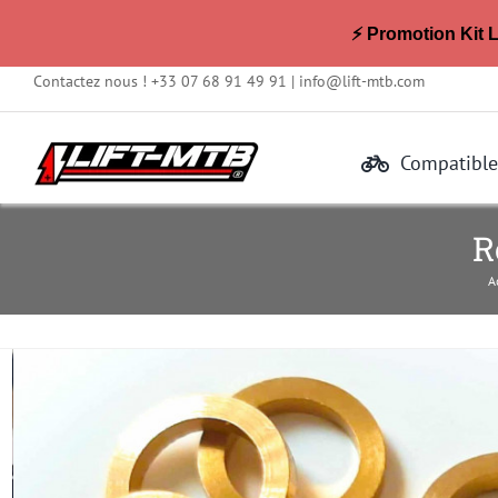
⚡ Promotion Kit 
Passer
Contactez nous ! +33 07 68 91 49 91 |
info@lift-mtb.com
au
contenu
Compatible
R
A