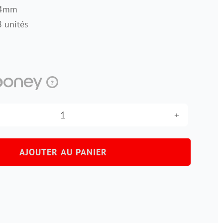
14mm
 unités
?
quantité
de
AJOUTER AU PANIER
Rondelles
de
calage
pour
plateaux.