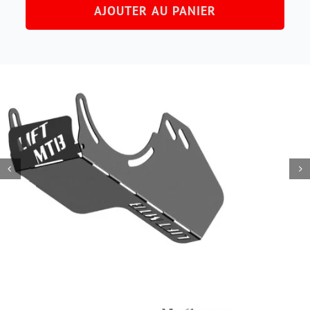
AJOUTER AU PANIER
Sabot
moteur
alu
+
sticker