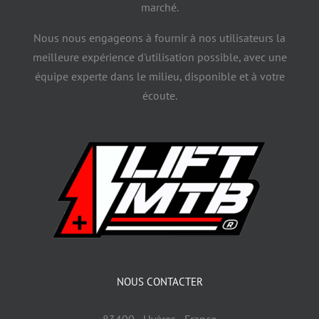
marché.
Nous nous engageons à fournir à nos utilisateurs la
meilleure expérience d'utilisation possible, avec une
équipe experte dans le milieu, disponible et à votre
écoute.
NOUS CONTACTER
83400 - Hyères - France