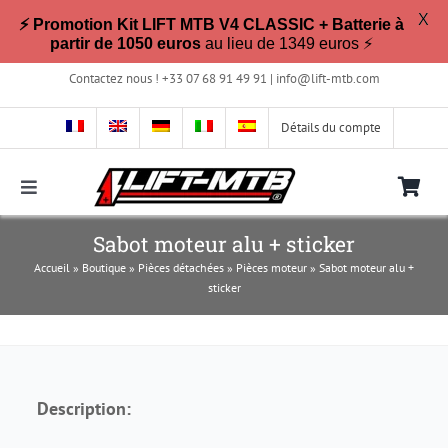
X
⚡ Promotion Kit LIFT MTB V4 CLASSIC + Batterie à
partir de 1050 euros
au lieu de 1349 euros ⚡
Passer
Contactez nous ! +33 07 68 91 49 91 |
info@lift-mtb.com
au
contenu
Détails du compte
Toggle
Navigation
Compatible avec mon vélo ?
Sabot moteur alu + sticker
Accueil
»
Boutique
»
Pièces détachées
»
Pièces moteur
»
Sabot moteur alu +
sticker
FAQ
Photos & Vidéos
Description:
La boutique