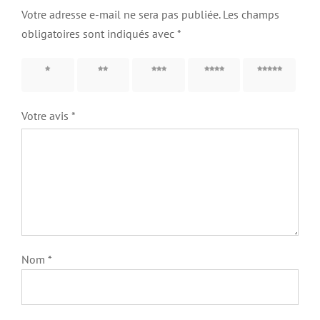
Votre adresse e-mail ne sera pas publiée.
Les champs
obligatoires sont indiqués avec
*
1 étoile
2 étoiles
3 étoiles
4 étoiles
5 étoiles
sur 5
sur 5
sur 5
sur 5
sur 5
Votre avis
*
Nom
*