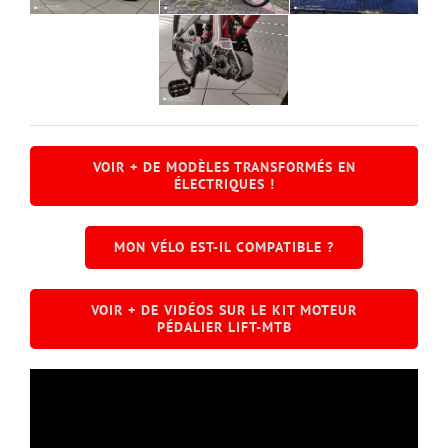
VOIR + DE MODÈLES TRANSFORMÉS EN
ÉLECTRIQUES !
MON VÉLO EST-IL COMPATIBLE ?
VOIR + DE VIDÉOS SUR LE KIT MOTEUR
PÉDALIER LIFT-MTB