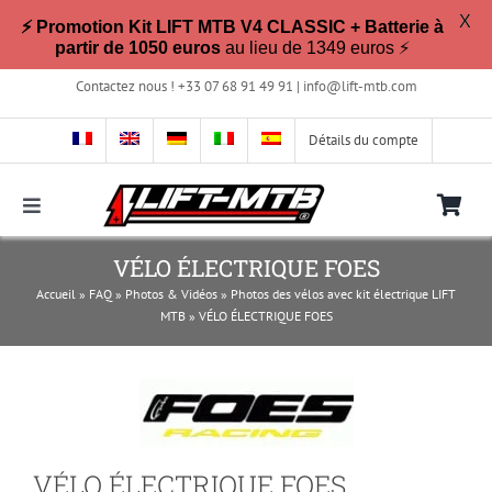
X
⚡ Promotion Kit LIFT MTB V4 CLASSIC + Batterie à
partir de 1050 euros
au lieu de 1349 euros ⚡
Passer
Contactez nous ! +33 07 68 91 49 91 |
info@lift-mtb.com
au
contenu
Détails du compte
Toggle
Navigation
Compatible avec mon vélo ?
VÉLO ÉLECTRIQUE FOES
Accueil
»
FAQ
»
Photos & Vidéos
»
Photos des vélos avec kit électrique LIFT
MTB
»
VÉLO ÉLECTRIQUE FOES
FAQ
Photos & Vidéos
VÉLO ÉLECTRIQUE FOES
La boutique