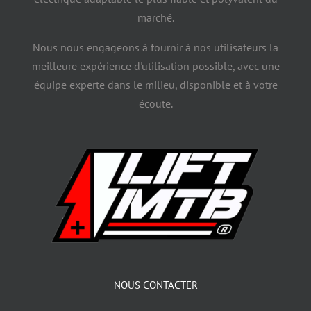
marché.
Nous nous engageons à fournir à nos utilisateurs la
meilleure expérience d'utilisation possible, avec une
équipe experte dans le milieu, disponible et à votre
écoute.
NOUS CONTACTER