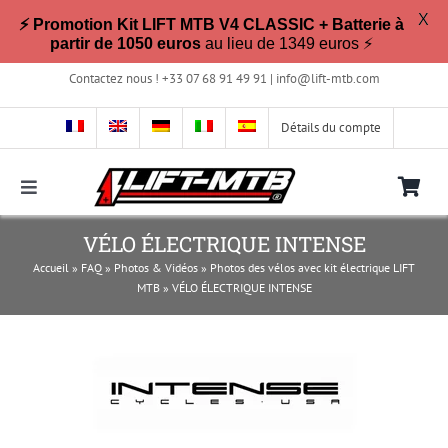
X
⚡ Promotion Kit LIFT MTB V4 CLASSIC + Batterie à
partir de 1050 euros
au lieu de 1349 euros ⚡
Passer
Contactez nous ! +33 07 68 91 49 91 |
info@lift-mtb.com
au
contenu
Détails du compte
Toggle
Navigation
Compatible avec mon vélo ?
VÉLO ÉLECTRIQUE INTENSE
Accueil
»
FAQ
»
Photos & Vidéos
»
Photos des vélos avec kit électrique LIFT
MTB
»
VÉLO ÉLECTRIQUE INTENSE
FAQ
Photos & Vidéos
La boutique