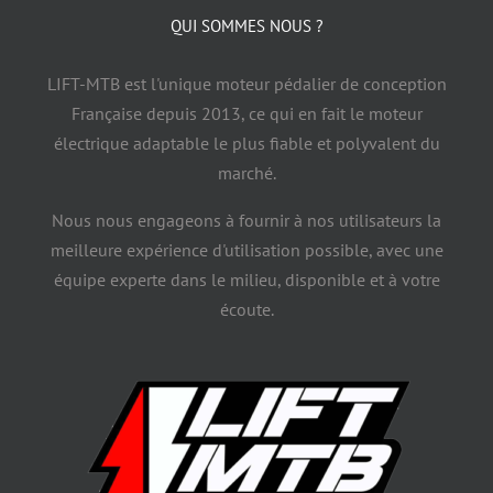
QUI SOMMES NOUS ?
LIFT-MTB est l'unique moteur pédalier de conception
Française depuis 2013, ce qui en fait le moteur
électrique adaptable le plus fiable et polyvalent du
marché.
Nous nous engageons à fournir à nos utilisateurs la
meilleure expérience d'utilisation possible, avec une
équipe experte dans le milieu, disponible et à votre
écoute.