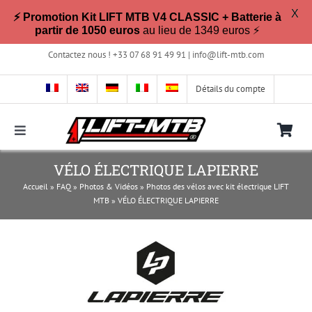
X
⚡ Promotion Kit LIFT MTB V4 CLASSIC + Batterie à
partir de 1050 euros
au lieu de 1349 euros ⚡
Passer
Contactez nous ! +33 07 68 91 49 91 |
info@lift-mtb.com
au
contenu
Détails du compte
Toggle
Navigation
Compatible avec mon vélo ?
VÉLO ÉLECTRIQUE LAPIERRE
Accueil
»
FAQ
»
Photos & Vidéos
»
Photos des vélos avec kit électrique LIFT
MTB
»
VÉLO ÉLECTRIQUE LAPIERRE
FAQ
Photos & Vidéos
La boutique