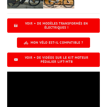
VOIR + DE MODÈLES TRANSFORMÉS EN
ÉLECTRIQUES !
MON VÉLO EST-IL COMPATIBLE ?
VOIR + DE VIDÉOS SUR LE KIT MOTEUR
PÉDALIER LIFT-MTB