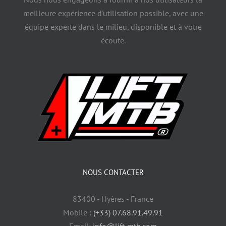
meilleure expérience d'utilisation possible, avec une
équipe experte dans le milieu, disponible et à votre
écoute.
NOUS CONTACTER
83400 - Hyères - France
Mobile :
(+33) 07.68.91.49.91
Email:
info@lift-mtb.com